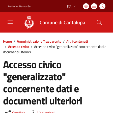
ITA
Regione Piemonte
Lingua attiva:
Comune di Cantalupa
Home
/
Amministrazione Trasparente
/
Altri contenuti
/
Accesso civico
/
Accesso civico "generalizzato" concernente dati e
documenti ulteriori
Accesso civico
"generalizzato"
concernente dati e
documenti ulteriori
Condividi
Vedi azioni