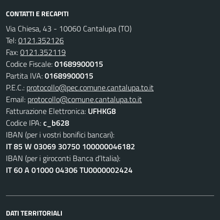
CONTATTI E RECAPITI
Via Chiesa, 43 - 10060 Cantalupa (TO)
Tel:
0121.352126
Fax:
0121.352119
Codice Fiscale:
01689900015
Partita IVA:
01689900015
P.E.C.:
protocollo@pec.comune.cantalupa.to.it
Email:
protocollo@comune.cantalupa.to.it
Fatturazione Elettronica:
UFHKG8
Codice IPA:
c_b628
IBAN (per i vostri bonifici bancari):
IT 85 W 03069 30750 100000046182
IBAN (per i giroconti Banca d’Italia):
IT 60 A 01000 04306 TU0000002424
DATI TERRITORIALI