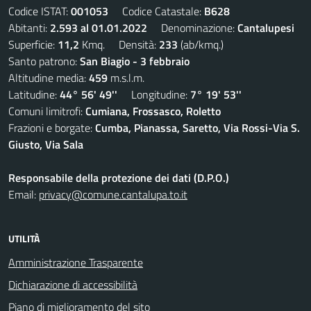
Codice ISTAT:
001053
Codice Catastale:
B628
Abitanti:
2.593 al 01.01.2022
Denominazione:
Cantalupesi
Superficie:
11,2
Kmq. Densità:
233
(ab/kmq.)
Santo patrono:
San Biagio - 3 febbraio
Altitudine media:
459
m.s.l.m.
Latitudine:
44° 56' 49''
Longitudine:
7° 19' 53''
Comuni limitrofi:
Cumiana, Frossasco, Roletto
Frazioni e borgate:
Cumba, Pianassa, Saretto, Via Rossi-Via S.
Giusto, Via Sala
Responsabile della protezione dei dati (D.P.O.)
Email:
privacy@comune.cantalupa.to.it
UTILITÀ
Amministrazione Trasparente
Dichiarazione di accessibilità
Piano di miglioramento del sito