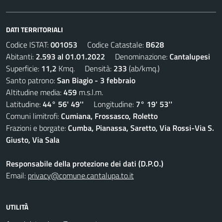
DATI TERRITORIALI
Codice ISTAT:
001053
Codice Catastale:
B628
Abitanti:
2.593 al 01.01.2022
Denominazione:
Cantalupesi
Superficie:
11,2
Kmq. Densità:
233
(ab/kmq.)
Santo patrono:
San Biagio - 3 febbraio
Altitudine media:
459
m.s.l.m.
Latitudine:
44° 56' 49''
Longitudine:
7° 19' 53''
Comuni limitrofi:
Cumiana, Frossasco, Roletto
Frazioni e borgate:
Cumba, Pianassa, Saretto, Via Rossi-Via S.
Giusto, Via Sala
Responsabile della protezione dei dati (D.P.O.)
Email:
privacy@comune.cantalupa.to.it
UTILITÀ