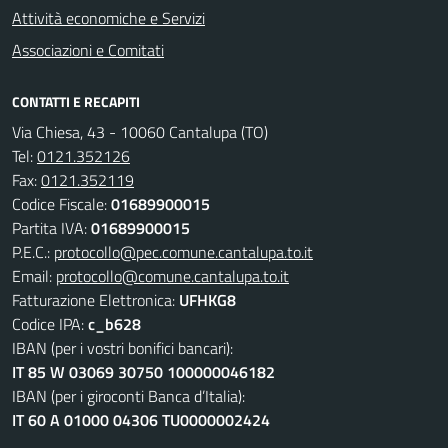
Attività economiche e Servizi
Associazioni e Comitati
CONTATTI E RECAPITI
Via Chiesa, 43 - 10060 Cantalupa (TO)
Tel:
0121.352126
Fax:
0121.352119
Codice Fiscale:
01689900015
Partita IVA:
01689900015
P.E.C.:
protocollo@pec.comune.cantalupa.to.it
Email:
protocollo@comune.cantalupa.to.it
Fatturazione Elettronica:
UFHKG8
Codice IPA:
c_b628
IBAN (per i vostri bonifici bancari):
IT 85 W 03069 30750 100000046182
IBAN (per i giroconti Banca d’Italia):
IT 60 A 01000 04306 TU0000002424