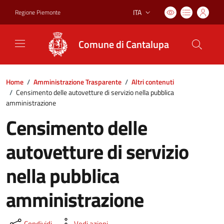
ITA
Regione Piemonte
Lingua attiva:
Comune di Cantalupa
Home
/
Amministrazione Trasparente
/
Altri contenuti
/
Censimento delle autovetture di servizio nella pubblica
amministrazione
Censimento delle
autovetture di servizio
nella pubblica
amministrazione
Condividi
Vedi azioni