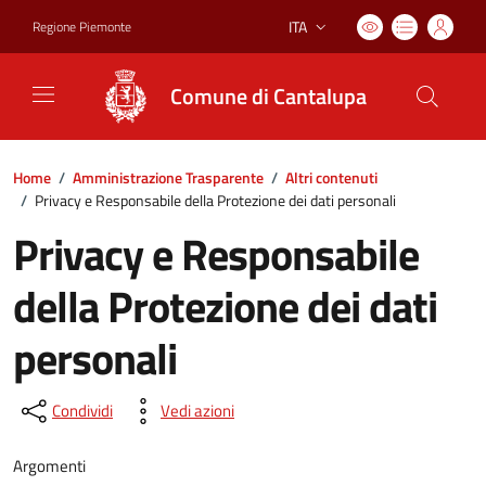
ITA
Regione Piemonte
Lingua attiva:
Comune di Cantalupa
Home
/
Amministrazione Trasparente
/
Altri contenuti
/
Privacy e Responsabile della Protezione dei dati personali
Privacy e Responsabile
della Protezione dei dati
personali
Condividi
Vedi azioni
Argomenti