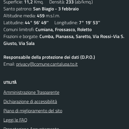
Superficie:
11,2
Kmq. Densità:
233
(ab/kmq.)
Santo patrono:
San Biagio - 3 febbraio
Altitudine media:
459
m.s.l.m.
Latitudine:
44° 56' 49''
Longitudine:
7° 19' 53''
Comuni limitrofi:
Cumiana, Frossasco, Roletto
Frazioni e borgate:
Cumba, Pianassa, Saretto, Via Rossi-Via S.
Giusto, Via Sala
Responsabile della protezione dei dati (D.P.O.)
Email:
privacy@comune.cantalupa.to.it
UTILITÀ
Amministrazione Trasparente
Dichiarazione di accessibilità
Piano di miglioramento del sito
Leggi le FAQ