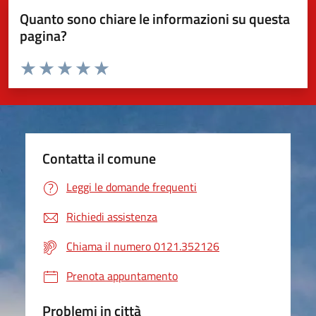
Quanto sono chiare le informazioni su questa
pagina?
Valuta da 1 a 5 stelle la pagina
Valuta 1 stelle su 5
Valuta 2 stelle su 5
Valuta 3 stelle su 5
Valuta 4 stelle su 5
Valuta 5 stelle su 5
Contatta il comune
Leggi le domande frequenti
Richiedi assistenza
Chiama il numero 0121.352126
Prenota appuntamento
Problemi in città