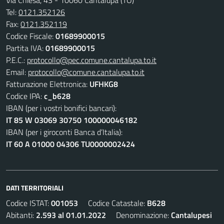
Via Chiesa, 43 - 10060 Cantalupa (TO)
Tel:
0121.352126
Fax:
0121.352119
Codice Fiscale:
01689900015
Partita IVA:
01689900015
P.E.C.:
protocollo@pec.comune.cantalupa.to.it
Email:
protocollo@comune.cantalupa.to.it
Fatturazione Elettronica:
UFHKG8
Codice IPA:
c_b628
IBAN (per i vostri bonifici bancari):
IT 85 W 03069 30750 100000046182
IBAN (per i giroconti Banca d’Italia):
IT 60 A 01000 04306 TU0000002424
DATI TERRITORIALI
Codice ISTAT:
001053
Codice Catastale:
B628
Abitanti:
2.593 al 01.01.2022
Denominazione:
Cantalupesi