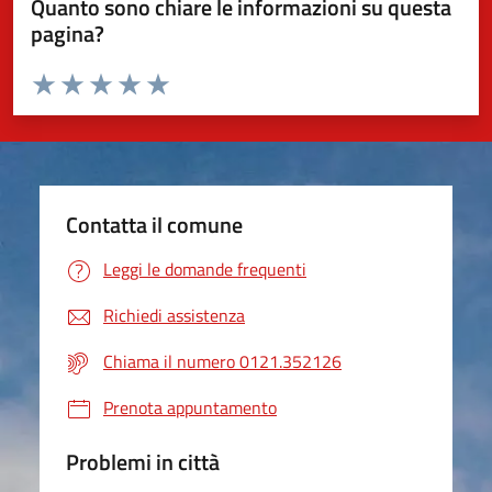
Quanto sono chiare le informazioni su questa
pagina?
Valuta da 1 a 5 stelle la pagina
Valuta 1 stelle su 5
Valuta 2 stelle su 5
Valuta 3 stelle su 5
Valuta 4 stelle su 5
Valuta 5 stelle su 5
Contatta il comune
Leggi le domande frequenti
Richiedi assistenza
Chiama il numero 0121.352126
Prenota appuntamento
Problemi in città