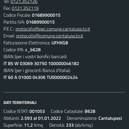
Tel:
0121.352126
Fax:
0121.352119
Codice Fiscale:
01689900015
Partita IVA:
01689900015
P.E.C.:
protocollo@pec.comune.cantalupa.to.it
Email:
protocollo@comune.cantalupa.to.it
Fatturazione Elettronica:
UFHKG8
Codice IPA:
c_b628
IBAN (per i vostri bonifici bancari):
IT 85 W 03069 30750 100000046182
IBAN (per i giroconti Banca d’Italia):
IT 60 A 01000 04306 TU0000002424
DATI TERRITORIALI
Codice ISTAT:
001053
Codice Catastale:
B628
Abitanti:
2.593 al 01.01.2022
Denominazione:
Cantalupesi
Superficie:
11,2
Kmq. Densità:
233
(ab/kmq.)