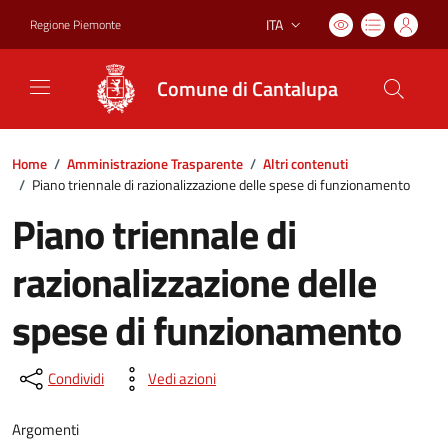
ITA
Regione Piemonte
Lingua attiva:
Comune di Cantalupa
Home
/
Amministrazione Trasparente
/
Altri contenuti
/
Piano triennale di razionalizzazione delle spese di funzionamento
Piano triennale di
razionalizzazione delle
spese di funzionamento
Condividi
Vedi azioni
Argomenti