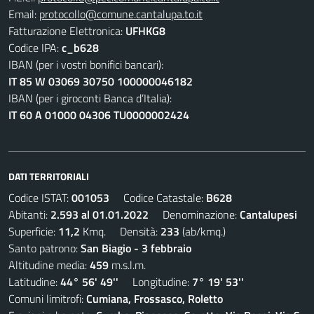
Email:
protocollo@comune.cantalupa.to.it
Fatturazione Elettronica:
UFHKG8
Codice IPA:
c_b628
IBAN (per i vostri bonifici bancari):
IT 85 W 03069 30750 100000046182
IBAN (per i giroconti Banca d’Italia):
IT 60 A 01000 04306 TU0000002424
DATI TERRITORIALI
Codice ISTAT:
001053
Codice Catastale:
B628
Abitanti:
2.593 al 01.01.2022
Denominazione:
Cantalupesi
Superficie:
11,2
Kmq. Densità:
233
(ab/kmq.)
Santo patrono:
San Biagio - 3 febbraio
Altitudine media:
459
m.s.l.m.
Latitudine:
44° 56' 49''
Longitudine:
7° 19' 53''
Comuni limitrofi:
Cumiana, Frossasco, Roletto