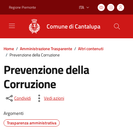
ITA
Regione Piemonte
Lingua attiva:
Comune di Cantalupa
Home
/
Amministrazione Trasparente
/
Altri contenuti
/
Prevenzione della Corruzione
Prevenzione della
Corruzione
Condividi
Vedi azioni
Argomenti
Trasparenza amministrativa