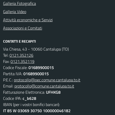
Galleria Fotografica
Galleria Video
Attività economiche e Servizi
Associazioni e Comitati
CONTATTI E RECAPITI
Via Chiesa, 43 - 10060 Cantalupa (TO)
Tel:
0121.352126
Fax:
0121.352119
Codice Fiscale:
01689900015
Partita IVA:
01689900015
P.E.C.:
protocollo@pec.comune.cantalupa.to.it
Email:
protocollo@comune.cantalupa.to.it
Fatturazione Elettronica:
UFHKG8
Codice IPA:
c_b628
IBAN (per i vostri bonifici bancari):
IT 85 W 03069 30750 100000046182