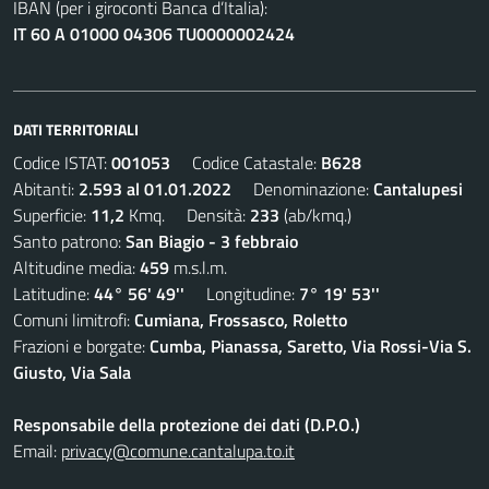
IBAN (per i giroconti Banca d’Italia):
IT 60 A 01000 04306 TU0000002424
DATI TERRITORIALI
Codice ISTAT:
001053
Codice Catastale:
B628
Abitanti:
2.593 al 01.01.2022
Denominazione:
Cantalupesi
Superficie:
11,2
Kmq. Densità:
233
(ab/kmq.)
Santo patrono:
San Biagio - 3 febbraio
Altitudine media:
459
m.s.l.m.
Latitudine:
44° 56' 49''
Longitudine:
7° 19' 53''
Comuni limitrofi:
Cumiana, Frossasco, Roletto
Frazioni e borgate:
Cumba, Pianassa, Saretto, Via Rossi-Via S.
Giusto, Via Sala
Responsabile della protezione dei dati (D.P.O.)
Email:
privacy@comune.cantalupa.to.it