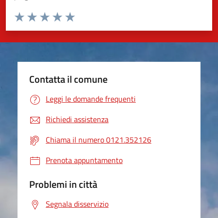
Valuta da 1 a 5 stelle la pagina
Valuta 1 stelle su 5
Valuta 2 stelle su 5
Valuta 3 stelle su 5
Valuta 4 stelle su 5
Valuta 5 stelle su 5
Contatta il comune
Leggi le domande frequenti
Richiedi assistenza
Chiama il numero 0121.352126
Prenota appuntamento
Problemi in città
Segnala disservizio