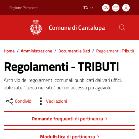
ITA
Regione Piemonte
Lingua attiva:
Comune di Cantalupa
Home
/
Amministrazione
/
Documenti e Dati
/
Regolamenti (
Tributi
)
Regolamenti - TRIBUTI
Archivio dei regolamenti comunali pubblicati dai vari uffici;
utilizzate "Cerca nel sito" per un accesso più agevole.
Condividi
Vedi azioni
Domande frequenti
di pertinenza
Modulistica
di pertinenza