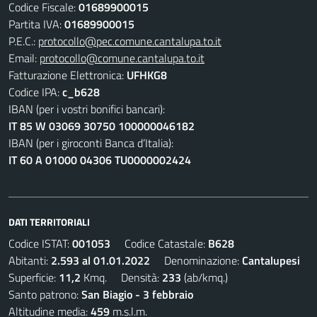
Codice Fiscale:
01689900015
Partita IVA:
01689900015
P.E.C.:
protocollo@pec.comune.cantalupa.to.it
Email:
protocollo@comune.cantalupa.to.it
Fatturazione Elettronica:
UFHKG8
Codice IPA:
c_b628
IBAN (per i vostri bonifici bancari):
IT 85 W 03069 30750 100000046182
IBAN (per i giroconti Banca d’Italia):
IT 60 A 01000 04306 TU0000002424
DATI TERRITORIALI
Codice ISTAT:
001053
Codice Catastale:
B628
Abitanti:
2.593 al 01.01.2022
Denominazione:
Cantalupesi
Superficie:
11,2
Kmq. Densità:
233
(ab/kmq.)
Santo patrono:
San Biagio - 3 febbraio
Altitudine media:
459
m.s.l.m.