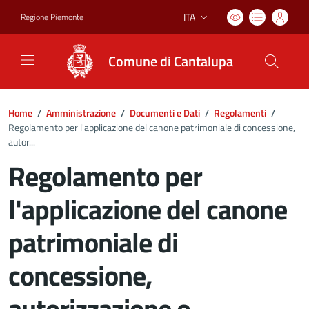
ITA
Regione Piemonte
Lingua attiva:
Comune di Cantalupa
Home
/
Amministrazione
/
Documenti e Dati
/
Regolamenti
/
Regolamento per l'applicazione del canone patrimoniale di concessione,
autor...
Regolamento per
l'applicazione del canone
patrimoniale di
concessione,
autorizzazione o