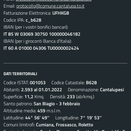
Email:
protocollo@comune.cantalupa.to.it
Fatturazione Elettronica:
UFHKG8
Codice IPA:
c_b628
IBAN (per i vostri bonifici bancari):
IT 85 W 03069 30750 100000046182
IBAN (per i giroconti Banca d’Italia):
IT 60 A 01000 04306 TU0000002424
DATI TERRITORIALI
Codice ISTAT:
001053
Codice Catastale:
B628
Abitanti:
2.593 al 01.01.2022
Denominazione:
Cantalupesi
Superficie:
11,2
Kmq. Densità:
233
(ab/kmq.)
Santo patrono:
San Biagio - 3 febbraio
Altitudine media:
459
m.s.l.m.
Latitudine:
44° 56' 49''
Longitudine:
7° 19' 53''
Comuni limitrofi:
Cumiana, Frossasco, Roletto