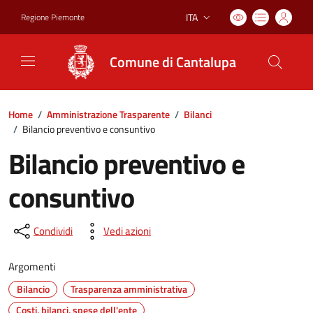
ITA
Regione Piemonte
Lingua attiva:
Comune di Cantalupa
Home
/
Amministrazione Trasparente
/
Bilanci
/
Bilancio preventivo e consuntivo
Bilancio preventivo e
consuntivo
Condividi
Vedi azioni
Argomenti
Bilancio
Trasparenza amministrativa
Costi, bilanci, spese dell'ente