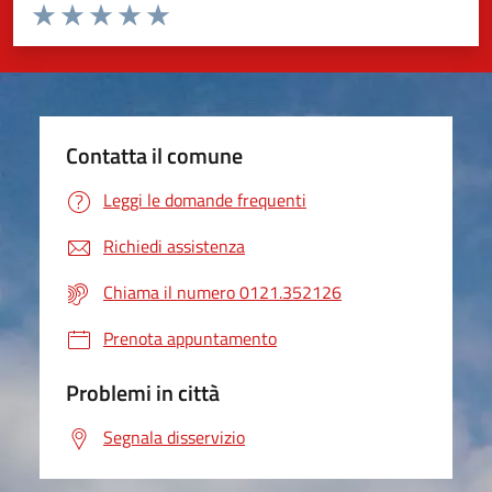
Valuta da 1 a 5 stelle la pagina
Valuta 1 stelle su 5
Valuta 2 stelle su 5
Valuta 3 stelle su 5
Valuta 4 stelle su 5
Valuta 5 stelle su 5
Contatta il comune
Leggi le domande frequenti
Richiedi assistenza
Chiama il numero 0121.352126
Prenota appuntamento
Problemi in città
Segnala disservizio