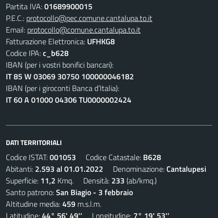
Partita IVA:
01689900015
P.E.C.:
protocollo@pec.comune.cantalupa.to.it
Email:
protocollo@comune.cantalupa.to.it
Fatturazione Elettronica:
UFHKG8
Codice IPA:
c_b628
IBAN (per i vostri bonifici bancari):
IT 85 W 03069 30750 100000046182
IBAN (per i giroconti Banca d’Italia):
IT 60 A 01000 04306 TU0000002424
DATI TERRITORIALI
Codice ISTAT:
001053
Codice Catastale:
B628
Abitanti:
2.593 al 01.01.2022
Denominazione:
Cantalupesi
Superficie:
11,2
Kmq. Densità:
233
(ab/kmq.)
Santo patrono:
San Biagio - 3 febbraio
Altitudine media:
459
m.s.l.m.
Latitudine:
44° 56' 49''
Longitudine:
7° 19' 53''