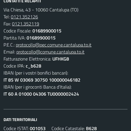
CONTATTI E RECAPITI
Via Chiesa, 43 - 10060 Cantalupa (TO)
Tel:
0121.352126
Fax:
0121.352119
Codice Fiscale:
01689900015
Partita IVA:
01689900015
P.E.C.:
protocollo@pec.comune.cantalupa.to.it
Email:
protocollo@comune.cantalupa.to.it
Fatturazione Elettronica:
UFHKG8
Codice IPA:
c_b628
IBAN (per i vostri bonifici bancari):
IT 85 W 03069 30750 100000046182
IBAN (per i giroconti Banca d’Italia):
IT 60 A 01000 04306 TU0000002424
DATI TERRITORIALI
Codice ISTAT:
001053
Codice Catastale:
B628