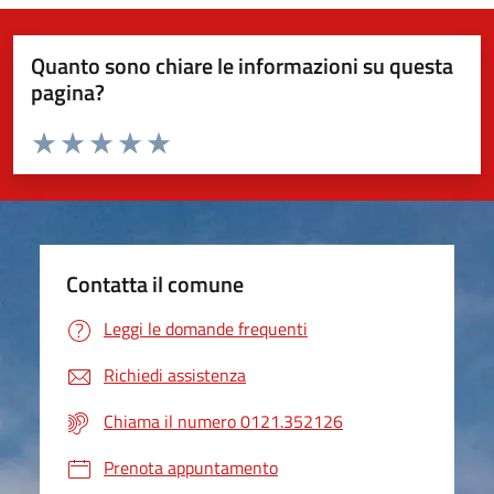
Quanto sono chiare le informazioni su questa
pagina?
Valuta da 1 a 5 stelle la pagina
Valuta 1 stelle su 5
Valuta 2 stelle su 5
Valuta 3 stelle su 5
Valuta 4 stelle su 5
Valuta 5 stelle su 5
Contatta il comune
Leggi le domande frequenti
Richiedi assistenza
Chiama il numero 0121.352126
Prenota appuntamento