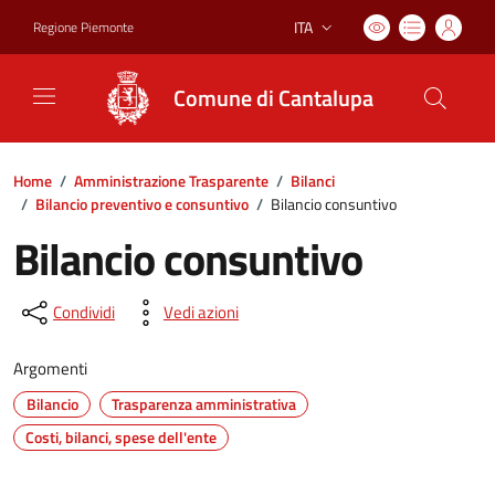
ITA
Regione Piemonte
Lingua attiva:
Comune di Cantalupa
Home
/
Amministrazione Trasparente
/
Bilanci
/
Bilancio preventivo e consuntivo
/
Bilancio consuntivo
Bilancio consuntivo
Condividi
Vedi azioni
Argomenti
Bilancio
Trasparenza amministrativa
Costi, bilanci, spese dell'ente