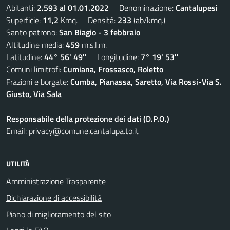
Abitanti:
2.593 al 01.01.2022
Denominazione:
Cantalupesi
Superficie:
11,2
Kmq. Densità:
233
(ab/kmq.)
Santo patrono:
San Biagio - 3 febbraio
Altitudine media:
459
m.s.l.m.
Latitudine:
44° 56' 49''
Longitudine:
7° 19' 53''
Comuni limitrofi:
Cumiana, Frossasco, Roletto
Frazioni e borgate:
Cumba, Pianassa, Saretto, Via Rossi-Via S.
Giusto, Via Sala
Responsabile della protezione dei dati (D.P.O.)
Email:
privacy@comune.cantalupa.to.it
UTILITÀ
Amministrazione Trasparente
Dichiarazione di accessibilità
Piano di miglioramento del sito