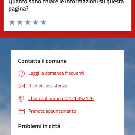
Quanto sono chiare le informazioni su questa
pagina?
Valuta da 1 a 5 stelle la pagina
Valuta 1 stelle su 5
Valuta 2 stelle su 5
Valuta 3 stelle su 5
Valuta 4 stelle su 5
Valuta 5 stelle su 5
Contatta il comune
Leggi le domande frequenti
Richiedi assistenza
Chiama il numero 0121.352126
Prenota appuntamento
Problemi in città