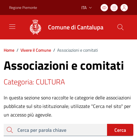
ITA
Regione Piemonte
Lingua attiva:
Comune di Cantalupa
Home
/
Vivere il Comune
/
Associazioni e comitati
Associazioni e comitati
Categoria: CULTURA
In questa sezione sono raccolte le categorie delle associazioni
pubblicate sul sito istituzionale; utilizzate "Cerca nel sito" per
un accesso più agevole.
cerca
Cerca