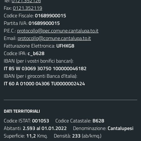
Tel:
0121.352126
Fax:
0121.352119
Codice Fiscale:
01689900015
Partita IVA:
01689900015
P.E.C.:
protocollo@pec.comune.cantalupa.to.it
Email:
protocollo@comune.cantalupa.to.it
Fatturazione Elettronica:
UFHKG8
Codice IPA:
c_b628
IBAN (per i vostri bonifici bancari):
IT 85 W 03069 30750 100000046182
IBAN (per i giroconti Banca d’Italia):
IT 60 A 01000 04306 TU0000002424
DATI TERRITORIALI
Codice ISTAT:
001053
Codice Catastale:
B628
Abitanti:
2.593 al 01.01.2022
Denominazione:
Cantalupesi
Superficie:
11,2
Kmq. Densità:
233
(ab/kmq.)