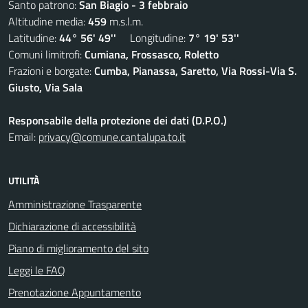
Santo patrono:
San Biagio - 3 febbraio
Altitudine media:
459
m.s.l.m.
Latitudine:
44° 56' 49''
Longitudine:
7° 19' 53''
Comuni limitrofi:
Cumiana, Frossasco, Roletto
Frazioni e borgate:
Cumba, Pianassa, Saretto, Via Rossi-Via S.
Giusto, Via Sala
Responsabile della protezione dei dati (D.P.O.)
Email:
privacy@comune.cantalupa.to.it
UTILITÀ
Amministrazione Trasparente
Dichiarazione di accessibilità
Piano di miglioramento del sito
Leggi le FAQ
Prenotazione Appuntamento