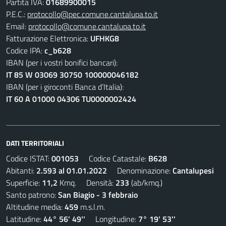
Partita IVA:
01689900015
P.E.C.:
protocollo@pec.comune.cantalupa.to.it
Email:
protocollo@comune.cantalupa.to.it
Fatturazione Elettronica:
UFHKG8
Codice IPA:
c_b628
IBAN (per i vostri bonifici bancari):
IT 85 W 03069 30750 100000046182
IBAN (per i giroconti Banca d’Italia):
IT 60 A 01000 04306 TU0000002424
DATI TERRITORIALI
Codice ISTAT:
001053
Codice Catastale:
B628
Abitanti:
2.593 al 01.01.2022
Denominazione:
Cantalupesi
Superficie:
11,2
Kmq. Densità:
233
(ab/kmq.)
Santo patrono:
San Biagio - 3 febbraio
Altitudine media:
459
m.s.l.m.
Latitudine:
44° 56' 49''
Longitudine:
7° 19' 53''