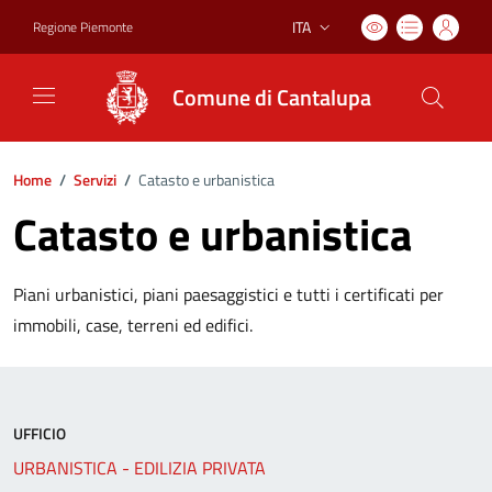
ITA
Regione Piemonte
Lingua attiva:
Comune di Cantalupa
Home
/
Servizi
/
Catasto e urbanistica
Catasto e urbanistica
Piani urbanistici, piani paesaggistici e tutti i certificati per
immobili, case, terreni ed edifici.
UFFICIO
URBANISTICA - EDILIZIA PRIVATA