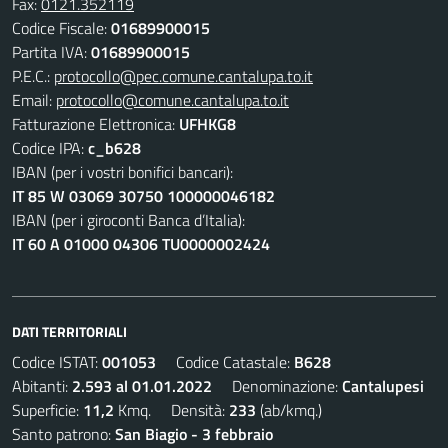
Fax:
0121.352119
Codice Fiscale:
01689900015
Partita IVA:
01689900015
P.E.C.:
protocollo@pec.comune.cantalupa.to.it
Email:
protocollo@comune.cantalupa.to.it
Fatturazione Elettronica:
UFHKG8
Codice IPA:
c_b628
IBAN (per i vostri bonifici bancari):
IT 85 W 03069 30750 100000046182
IBAN (per i giroconti Banca d’Italia):
IT 60 A 01000 04306 TU0000002424
DATI TERRITORIALI
Codice ISTAT:
001053
Codice Catastale:
B628
Abitanti:
2.593 al 01.01.2022
Denominazione:
Cantalupesi
Superficie:
11,2
Kmq. Densità:
233
(ab/kmq.)
Santo patrono:
San Biagio - 3 febbraio