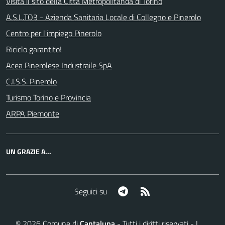
Visita il sito della Città Metropolitanda di Torino
A.S.L.TO3 - Azienda Sanitaria Locale di Collegno e Pinerolo
Centro per l'impiego Pinerolo
Riciclo garantito!
Acea Pinerolese Industraile SpA
C.I.S.S. Pinerolo
Turismo Torino e Provincia
ARPA Piemonte
UN GRAZIE A...
Telegram
RSS
Seguici su
©
2026
Comune di
Cantalupa
- Tutti i diritti riservati - I