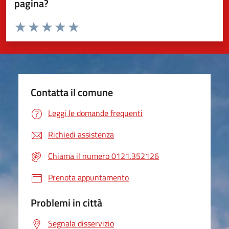
pagina?
Valuta da 1 a 5 stelle la pagina
Valuta 1 stelle su 5
Valuta 2 stelle su 5
Valuta 3 stelle su 5
Valuta 4 stelle su 5
Valuta 5 stelle su 5
Contatta il comune
Leggi le domande frequenti
Richiedi assistenza
Chiama il numero 0121.352126
Prenota appuntamento
Problemi in città
Segnala disservizio