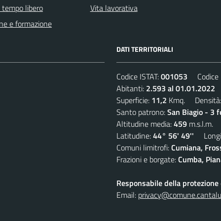
e tempo libero
Vita lavorativa
ne e formazione
DATI TERRITORIALI
Codice ISTAT:
001053
Codice C
Abitanti:
2.593 al 01.01.2022
D
Superficie:
11,2
Kmq. Densità
Santo patrono:
San Biagio - 3 
Altitudine media:
459
m.s.l.m.
Latitudine:
44° 56' 49''
Longit
Comuni limitrofi:
Cumiana, Fros
Frazioni e borgate:
Cumba, Piana
Responsabile della protezione d
Email:
privacy@comune.cantalup