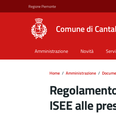
Regione Piemonte
Comune di Canta
Amministrazione
Novità
Servi
Home
/
Amministrazione
/
Documen
Regolamento 
ISEE alle pres