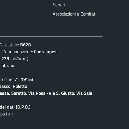
Servizi
Associazioni e Comitati
atastale:
B628
enominazione:
Cantalupesi
:
233
(ab/kmq.)
febbraio
udine:
7° 19' 53''
sasco, Roletto
ssa, Saretto, Via Rossi-Via S. Giusto, Via Sala
ei dati (D.P.O.)
a.to.it