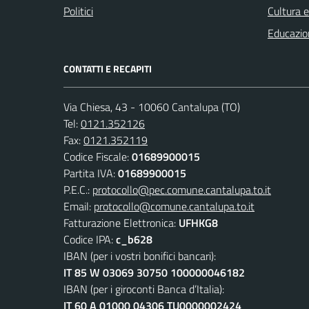
Politici
Cultura 
Educazio
CONTATTI E RECAPITI
Via Chiesa, 43 - 10060 Cantalupa (TO)
Tel:
0121.352126
Fax:
0121.352119
Codice Fiscale:
01689900015
Partita IVA:
01689900015
P.E.C.:
protocollo@pec.comune.cantalupa.to.it
Email:
protocollo@comune.cantalupa.to.it
Fatturazione Elettronica:
UFHKG8
Codice IPA:
c_b628
IBAN (per i vostri bonifici bancari):
IT 85 W 03069 30750 100000046182
IBAN (per i giroconti Banca d’Italia):
IT 60 A 01000 04306 TU0000002424