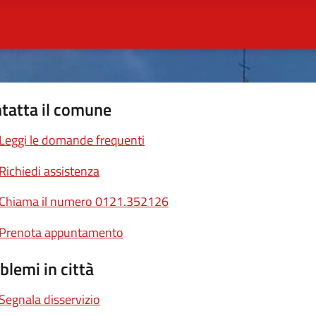
tatta il comune
Leggi le domande frequenti
Richiedi assistenza
Chiama il numero 0121.352126
Prenota appuntamento
blemi in città
Segnala disservizio