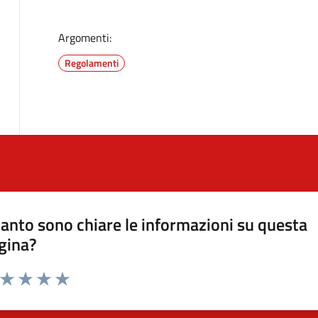
Argomenti:
Regolamenti
anto sono chiare le informazioni su questa
gina?
a da 1 a 5 stelle la pagina
ta 1 stelle su 5
Valuta 2 stelle su 5
Valuta 3 stelle su 5
Valuta 4 stelle su 5
Valuta 5 stelle su 5