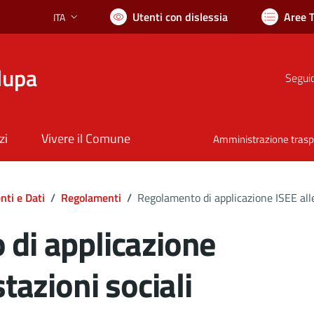
Utenti con dislessia
Aree 
ITA
Lingua attiva:
lupa
Seguic
zi
Vivere il Comune
Amministrazione tras
ti e Dati
/
Regolamenti
/
Regolamento di applicazione ISEE alle
di applicazione
tazioni sociali