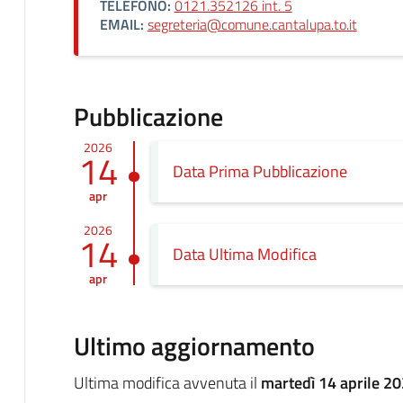
TELEFONO:
0121.352126 int. 5
EMAIL:
segreteria@comune.cantalupa.to.it
Pubblicazione
2026
14
Data Prima Pubblicazione
apr
2026
14
Data Ultima Modifica
apr
Ultimo aggiornamento
Ultima modifica avvenuta il
martedì 14 aprile 20