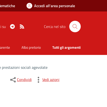
Tematiche
Accedi all'area personale
Telegram
RSS
i su
Cerca nel sito
parente
Albo pretorio
Tutti gli argomenti
 prestazioni sociali agevolate
Condividi
Vedi azioni