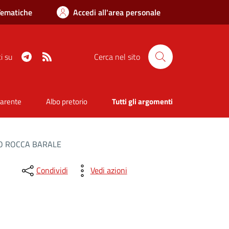
Tematiche
Accedi all'area personale
Telegram
RSS
i su
Cerca nel sito
parente
Albo pretorio
Tutti gli argomenti
IO ROCCA BARALE
Condividi
Vedi azioni