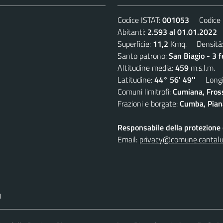
Codice ISTAT:
001053
Codice C
Abitanti:
2.593 al 01.01.2022
D
Superficie:
11,2
Kmq. Densità
Santo patrono:
San Biagio - 3 
Altitudine media:
459
m.s.l.m.
Latitudine:
44° 56' 49''
Longit
Comuni limitrofi:
Cumiana, Fros
Frazioni e borgate:
Cumba, Piana
Responsabile della protezione d
Email:
privacy@comune.cantalup
I