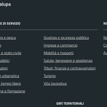
alupa
E DI SERVIZIO
N
ra e pesca
Giustizia e sicurezza pubblica
No
e
Imprese e commercio
C
e stato civile
Mobilità e trasporti
Av
ubblici
Salute, benessere e assistenza
zioni
Tributi, finanze e contravvenzioni
 urbanistica
Turismo
e tempo libero
Vita lavorativa
ne e formazione
DATI TERRITORIALI