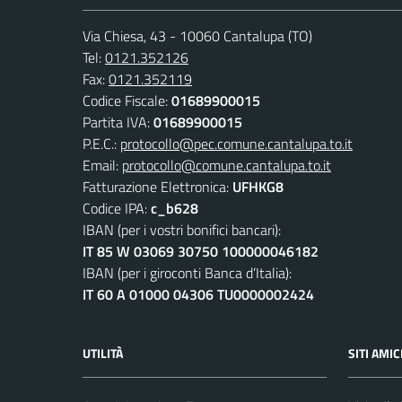
Via Chiesa, 43 - 10060 Cantalupa (TO)
Tel:
0121.352126
Fax:
0121.352119
Codice Fiscale:
01689900015
Partita IVA:
01689900015
P.E.C.:
protocollo@pec.comune.cantalupa.to.it
Email:
protocollo@comune.cantalupa.to.it
Fatturazione Elettronica:
UFHKG8
Codice IPA:
c_b628
IBAN (per i vostri bonifici bancari):
IT 85 W 03069 30750 100000046182
IBAN (per i giroconti Banca d’Italia):
IT 60 A 01000 04306 TU0000002424
UTILITÀ
SITI AMIC