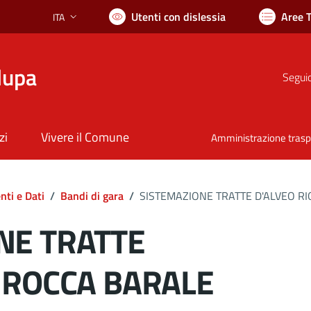
Utenti con dislessia
Aree 
ITA
Lingua attiva:
lupa
Seguic
zi
Vivere il Comune
Amministrazione tras
ti e Dati
/
Bandi di gara
/
SISTEMAZIONE TRATTE D'ALVEO R
NE TRATTE
O ROCCA BARALE