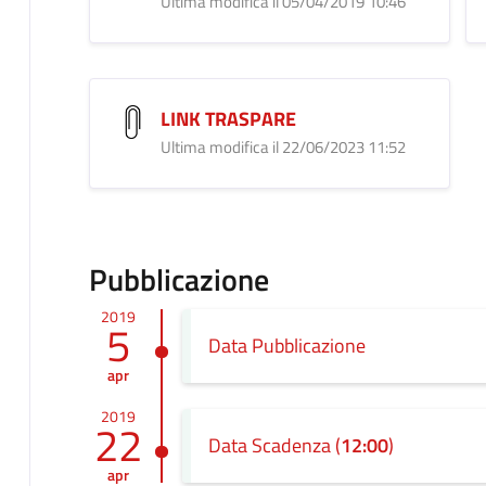
Ultima modifica il 05/04/2019 10:46
LINK TRASPARE
Ultima modifica il 22/06/2023 11:52
Pubblicazione
2019
5
Data Pubblicazione
apr
2019
22
Data Scadenza (
12:00
)
apr