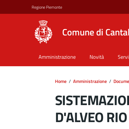
Regione Piemonte
Comune di Canta
Amministrazione
Novità
Servi
Home
/
Amministrazione
/
Documen
SISTEMAZIO
D'ALVEO RI