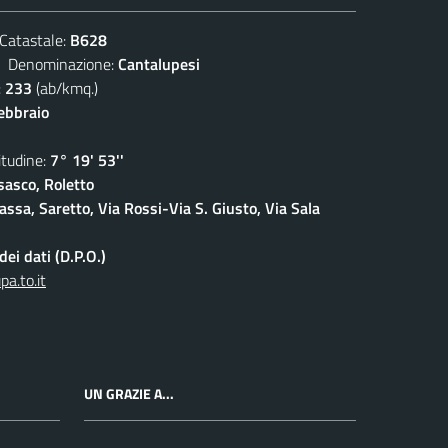
atastale:
B628
enominazione:
Cantalupesi
:
233
(ab/kmq.)
febbraio
udine:
7° 19' 53''
sasco, Roletto
ssa, Saretto, Via Rossi-Via S. Giusto, Via Sala
ei dati (D.P.O.)
a.to.it
UN GRAZIE A...