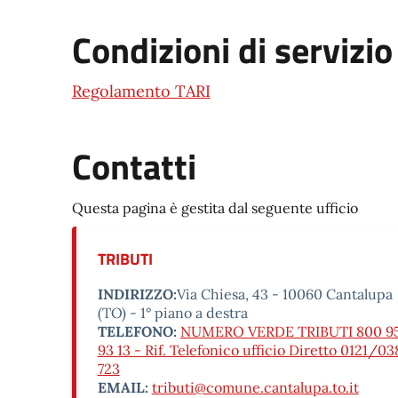
Condizioni di servizio
Regolamento TARI
Contatti
Questa pagina è gestita dal seguente ufficio
TRIBUTI
INDIRIZZO:
Via Chiesa, 43 - 10060 Cantalupa
(TO) - 1° piano a destra
TELEFONO:
NUMERO VERDE TRIBUTI 800 9
93 13 - Rif. Telefonico ufficio Diretto 0121/03
723
EMAIL:
tributi@comune.cantalupa.to.it