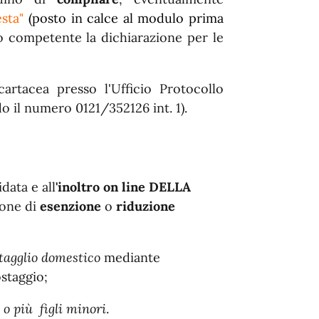
esta"
(posto in calce al modulo prima
io competente la dichiarazione per le
cartacea presso l'Ufficio Protocollo
 il numero 0121/352126 int. 1).
data e all
'inoltro
on line
DELLA
ione di
esenzione
o
riduzione
stagglio domestico
mediante
ostaggio;
 o più figli minori
.