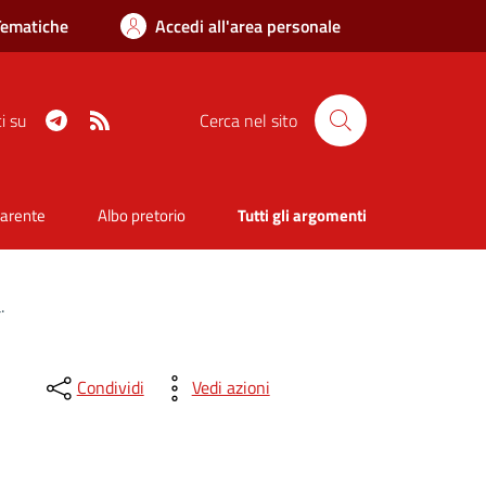
Tematiche
Accedi all'area personale
Telegram
RSS
i su
Cerca nel sito
parente
Albo pretorio
Tutti gli argomenti
.
Condividi
Vedi azioni