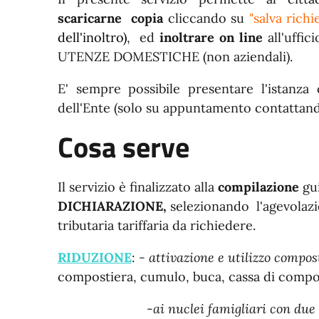
scaricarne copia
cliccando su
"salva richi
dell'inoltro)
, ed
inoltrare
on line
all'uffic
UTENZE DOMESTICHE (non aziendali).
E' sempre possibile presentare l'istanza 
dell'Ente (solo su appuntamento contattando
Cosa serve
Il servizio è finalizzato alla
compilazione
gui
DICHIARAZIONE,
selezionando l'agevolaz
tributaria tariffaria da richiedere.
RIDUZIONE
:
- attivazione e utilizzo compo
compostiera, cumulo, buca, cassa di comp
-
ai nuclei famigliari con due