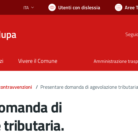
Utenti con dislessia
Aree 
ITA
Lingua attiva:
lupa
Seguic
zi
Vivere il Comune
Amministrazione tras
 contravvenzioni
/
Presentare domanda di agevolazione tributaria
domanda di
tributaria.