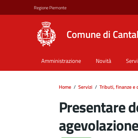
Regione Piemonte
Comune di Canta
Amministrazione
Novità
Servi
Home
/
Servizi
/
Tributi, finanze e
Presentare 
agevolazione 