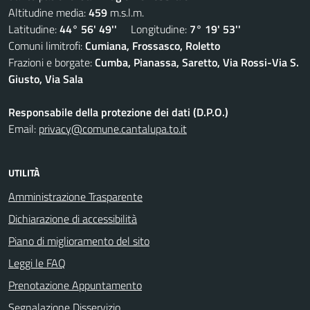
Altitudine media:
459
m.s.l.m.
Latitudine:
44° 56' 49''
Longitudine:
7° 19' 53''
Comuni limitrofi:
Cumiana, Frossasco, Roletto
Frazioni e borgate:
Cumba, Pianassa, Saretto, Via Rossi-Via S.
Giusto, Via Sala
Responsabile della protezione dei dati (D.P.O.)
Email:
privacy@comune.cantalupa.to.it
UTILITÀ
Amministrazione Trasparente
Dichiarazione di accessibilità
Piano di miglioramento del sito
Leggi le FAQ
Prenotazione Appuntamento
Segnalazione Disservizio