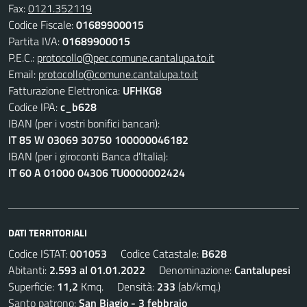
Fax:
0121.352119
Codice Fiscale:
01689900015
Partita IVA:
01689900015
P.E.C.:
protocollo@pec.comune.cantalupa.to.it
Email:
protocollo@comune.cantalupa.to.it
Fatturazione Elettronica:
UFHKG8
Codice IPA:
c_b628
IBAN (per i vostri bonifici bancari):
IT 85 W 03069 30750 100000046182
IBAN (per i giroconti Banca d’Italia):
IT 60 A 01000 04306 TU0000002424
DATI TERRITORIALI
Codice ISTAT:
001053
Codice Catastale:
B628
Abitanti:
2.593 al 01.01.2022
Denominazione:
Cantalupesi
Superficie:
11,2
Kmq. Densità:
233
(ab/kmq.)
Santo patrono:
San Biagio - 3 febbraio