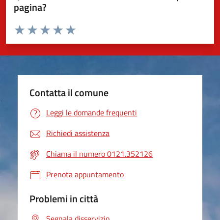
pagina?
Valuta da 1 a 5 stelle la pagina
Valuta 1 stelle su 5
Valuta 2 stelle su 5
Valuta 3 stelle su 5
Valuta 4 stelle su 5
Valuta 5 stelle su 5
Contatta il comune
Leggi le domande frequenti
Richiedi assistenza
Chiama il numero 0121.352126
Prenota appuntamento
Problemi in città
Segnala disservizio