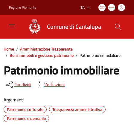
ITA
Regione Piemonte
Lingua attiva:
Comune di Cantalupa
Home
/
Amministrazione Trasparente
/
Beni immobili e gestione patrimonio
/
Patrimonio immobiliare
Patrimonio immobiliare
Condividi
Vedi azioni
Argomenti
Patrimonio culturale
Trasparenza amministrativa
Patrimonio e demanio