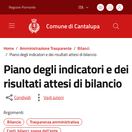
ITA
Regione Piemonte
Lingua attiva:
Comune di Cantalupa
Home
/
Amministrazione Trasparente
/
Bilanci
/
Piano degli indicatori e dei risultati attesi di bilancio
Piano degli indicatori e dei
risultati attesi di bilancio
Condividi
Vedi azioni
Argomenti
Bilancio
Trasparenza amministrativa
Costi, bilanci, spese dell'ente