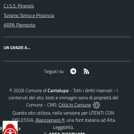
C.I.S.S. Pinerolo
Turismo Torino e Provincia
ARPA Piemonte
UN GRAZIE A...
Telegram
RSS
Seguici su
©
2026
Comune di
Cantalupa
- Tutti i diritti riservati - I
contenuti del sito, testi e immagini sono di proprietà del
Comune - CMS:
Città In Comune
Questo sito utilizza, nella versione per UTENTI CON
DISLESSIA,
Biancoenero ®
, una font italiana ad Alta
Leggibilità.
Reimposta
tutto