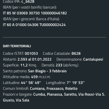
Codice IPA:
c_b628
IBAN (per i vostri bonifici bancari):
IT 85 W 03069 30750 100000046182
IBAN (per i giroconti Banca d’Italia):
IT 60 A 01000 04306 TU0000002424
DATI TERRITORIALI
Codice ISTAT:
001053
Codice Catastale:
B628
Abitanti:
2.593 al 01.01.2022
Denominazione:
Cantalupesi
Superficie:
11,2
Kmq. Densità:
233
(ab/kmq.)
Santo patrono:
San Biagio - 3 febbraio
Altitudine media:
459
m.s.l.m.
Latitudine:
44° 56' 49''
Longitudine:
7° 19' 53''
Comuni limitrofi:
Cumiana, Frossasco, Roletto
Frazioni e borgate:
Cumba, Pianassa, Saretto, Via Rossi-Via S.
Giusto, Via Sala