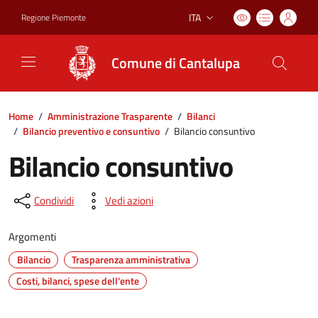
ITA
Regione Piemonte
Lingua attiva:
Comune di Cantalupa
Home
/
Amministrazione Trasparente
/
Bilanci
/
Bilancio preventivo e consuntivo
/
Bilancio consuntivo
Bilancio consuntivo
Condividi
Vedi azioni
Argomenti
Bilancio
Trasparenza amministrativa
Costi, bilanci, spese dell'ente