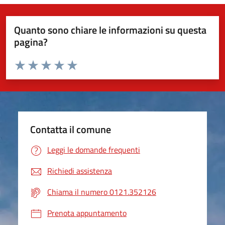
Quanto sono chiare le informazioni su questa
pagina?
Valuta da 1 a 5 stelle la pagina
Valuta 1 stelle su 5
Valuta 2 stelle su 5
Valuta 3 stelle su 5
Valuta 4 stelle su 5
Valuta 5 stelle su 5
Contatta il comune
Leggi le domande frequenti
Richiedi assistenza
Chiama il numero 0121.352126
Prenota appuntamento