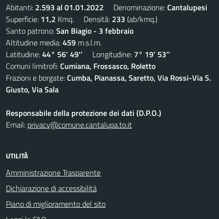
Abitanti:
2.593 al 01.01.2022
Denominazione:
Cantalupesi
Superficie:
11,2
Kmq. Densità:
233
(ab/kmq.)
Santo patrono:
San Biagio - 3 febbraio
Altitudine media:
459
m.s.l.m.
Latitudine:
44° 56' 49''
Longitudine:
7° 19' 53''
Comuni limitrofi:
Cumiana, Frossasco, Roletto
Frazioni e borgate:
Cumba, Pianassa, Saretto, Via Rossi-Via S.
Giusto, Via Sala
Responsabile della protezione dei dati (D.P.O.)
Email:
privacy@comune.cantalupa.to.it
UTILITÀ
Amministrazione Trasparente
Dichiarazione di accessibilità
Piano di miglioramento del sito