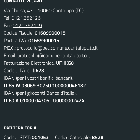
CONTATTI E RECAPITI
Via Chiesa, 43 - 10060 Cantalupa (TO)
Tel:
0121.352126
Fax:
0121.352119
Codice Fiscale:
01689900015
Partita IVA:
01689900015
P.E.C.:
protocollo@pec.comune.cantalupa.to.it
Email:
protocollo@comune.cantalupa.to.it
Fatturazione Elettronica:
UFHKG8
Codice IPA:
c_b628
IBAN (per i vostri bonifici bancari):
IT 85 W 03069 30750 100000046182
IBAN (per i giroconti Banca d’Italia):
IT 60 A 01000 04306 TU0000002424
DATI TERRITORIALI
Codice ISTAT:
001053
Codice Catastale:
B628