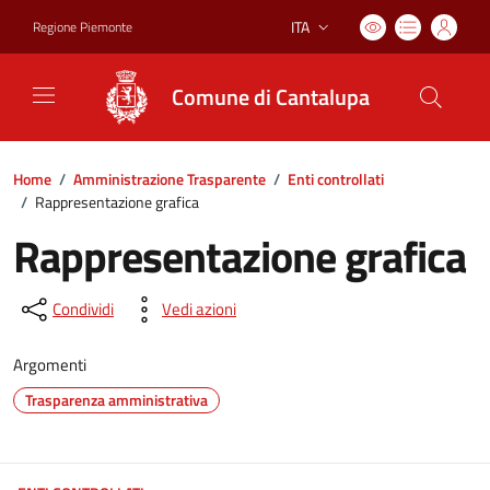
ITA
Regione Piemonte
Lingua attiva:
Comune di Cantalupa
Home
/
Amministrazione Trasparente
/
Enti controllati
/
Rappresentazione grafica
Rappresentazione grafica
Condividi
Vedi azioni
Argomenti
Trasparenza amministrativa