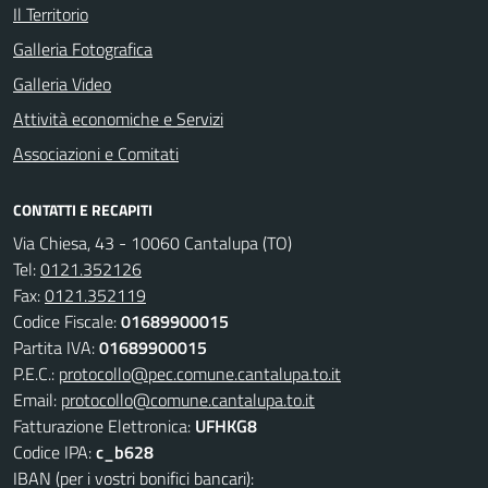
Il Territorio
Galleria Fotografica
Galleria Video
Attività economiche e Servizi
Associazioni e Comitati
CONTATTI E RECAPITI
Via Chiesa, 43 - 10060 Cantalupa (TO)
Tel:
0121.352126
Fax:
0121.352119
Codice Fiscale:
01689900015
Partita IVA:
01689900015
P.E.C.:
protocollo@pec.comune.cantalupa.to.it
Email:
protocollo@comune.cantalupa.to.it
Fatturazione Elettronica:
UFHKG8
Codice IPA:
c_b628
IBAN (per i vostri bonifici bancari):