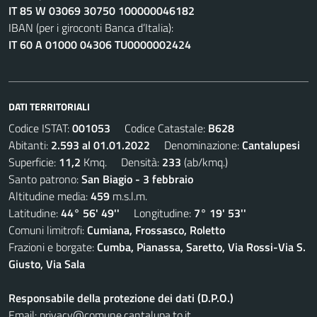
IT 85 W 03069 30750 100000046182
IBAN (per i giroconti Banca d’Italia):
IT 60 A 01000 04306 TU0000002424
DATI TERRITORIALI
Codice ISTAT:
001053
Codice Catastale:
B628
Abitanti:
2.593 al 01.01.2022
Denominazione:
Cantalupesi
Superficie:
11,2
Kmq. Densità:
233
(ab/kmq.)
Santo patrono:
San Biagio - 3 febbraio
Altitudine media:
459
m.s.l.m.
Latitudine:
44° 56' 49''
Longitudine:
7° 19' 53''
Comuni limitrofi:
Cumiana, Frossasco, Roletto
Frazioni e borgate:
Cumba, Pianassa, Saretto, Via Rossi-Via S.
Giusto, Via Sala
Responsabile della protezione dei dati (D.P.O.)
Email:
privacy@comune.cantalupa.to.it