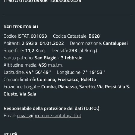
IT 60 A 01000 04306 TU0000002424
DATI TERRITORIALI
Codice ISTAT:
001053
Codice Catastale:
B628
Abitanti:
2.593 al 01.01.2022
Denominazione:
Cantalupesi
Superficie:
11,2
Kmq. Densità:
233
(ab/kmq.)
Santo patrono:
San Biagio - 3 febbraio
Altitudine media:
459
m.s.l.m.
Latitudine:
44° 56' 49''
Longitudine:
7° 19' 53''
Comuni limitrofi:
Cumiana, Frossasco, Roletto
Frazioni e borgate:
Cumba, Pianassa, Saretto, Via Rossi-Via S.
Giusto, Via Sala
Responsabile della protezione dei dati (D.P.O.)
Email:
privacy@comune.cantalupa.to.it
UTILITÀ