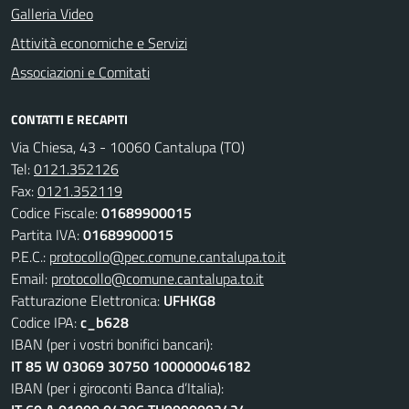
Galleria Video
Attività economiche e Servizi
Associazioni e Comitati
CONTATTI E RECAPITI
Via Chiesa, 43 - 10060 Cantalupa (TO)
Tel:
0121.352126
Fax:
0121.352119
Codice Fiscale:
01689900015
Partita IVA:
01689900015
P.E.C.:
protocollo@pec.comune.cantalupa.to.it
Email:
protocollo@comune.cantalupa.to.it
Fatturazione Elettronica:
UFHKG8
Codice IPA:
c_b628
IBAN (per i vostri bonifici bancari):
IT 85 W 03069 30750 100000046182
IBAN (per i giroconti Banca d’Italia):