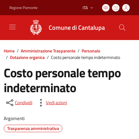
ITA
Regione Piemonte
Lingua attiva:
Comune di Cantalupa
Home
/
Amministrazione Trasparente
/
Personale
/
Dotazione organica
/
Costo personale tempo indeterminato
Costo personale tempo
indeterminato
Condividi
Vedi azioni
Argomenti
Trasparenza amministrativa