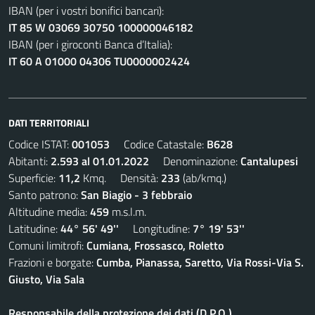
IBAN (per i vostri bonifici bancari):
IT 85 W 03069 30750 100000046182
IBAN (per i giroconti Banca d’Italia):
IT 60 A 01000 04306 TU0000002424
DATI TERRITORIALI
Codice ISTAT:
001053
Codice Catastale:
B628
Abitanti:
2.593 al 01.01.2022
Denominazione:
Cantalupesi
Superficie:
11,2
Kmq. Densità:
233
(ab/kmq.)
Santo patrono:
San Biagio - 3 febbraio
Altitudine media:
459
m.s.l.m.
Latitudine:
44° 56' 49''
Longitudine:
7° 19' 53''
Comuni limitrofi:
Cumiana, Frossasco, Roletto
Frazioni e borgate:
Cumba, Pianassa, Saretto, Via Rossi-Via S.
Giusto, Via Sala
Responsabile della protezione dei dati (D.P.O.)