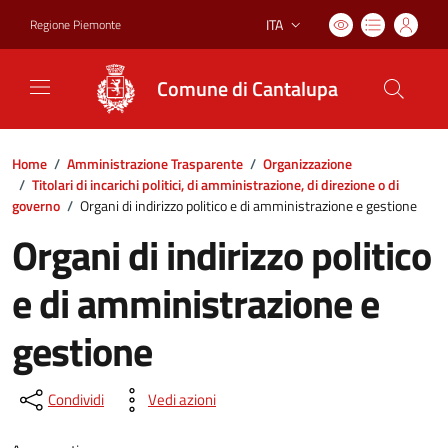
ITA
Regione Piemonte
Lingua attiva:
Comune di Cantalupa
Home
/
Amministrazione Trasparente
/
Organizzazione
/
Titolari di incarichi politici, di amministrazione, di direzione o di
governo
/
Organi di indirizzo politico e di amministrazione e gestione
Organi di indirizzo politico
e di amministrazione e
gestione
Condividi
Vedi azioni