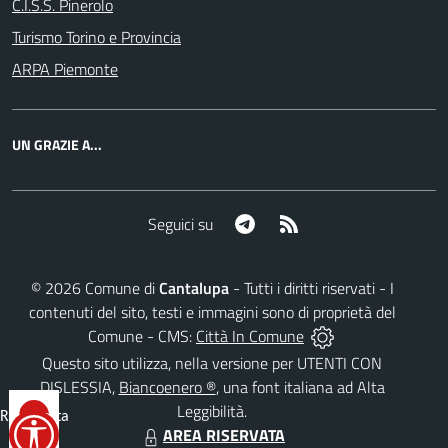
C.I.S.S. Pinerolo
Turismo Torino e Provincia
ARPA Piemonte
UN GRAZIE A...
Telegram
RSS
Seguici su
©
2026
Comune di
Cantalupa
- Tutti i diritti riservati - I
contenuti del sito, testi e immagini sono di proprietà del
Comune - CMS:
Città In Comune
Questo sito utilizza, nella versione per UTENTI CON
DISLESSIA,
Biancoenero ®
, una font italiana ad Alta
Leggibilità.
Reimposta
AREA RISERVATA
tutto