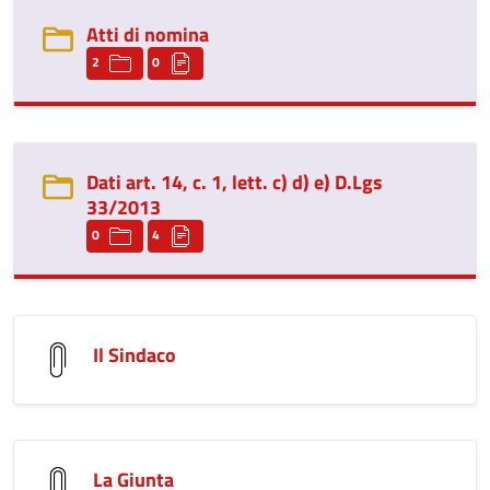
Atti di nomina
2
0
Dati art. 14, c. 1, lett. c) d) e) D.Lgs
33/2013
0
4
Il Sindaco
La Giunta