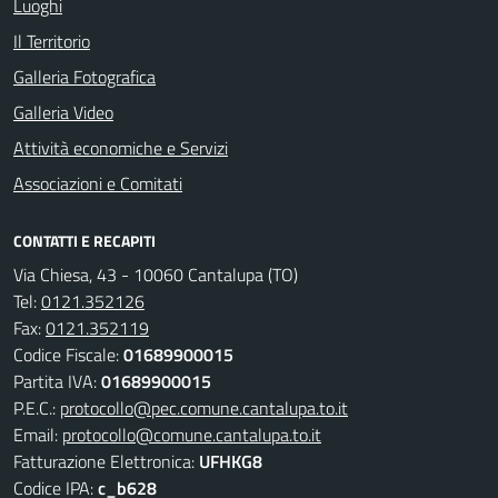
Luoghi
Il Territorio
Galleria Fotografica
Galleria Video
Attività economiche e Servizi
Associazioni e Comitati
CONTATTI E RECAPITI
Via Chiesa, 43 - 10060 Cantalupa (TO)
Tel:
0121.352126
Fax:
0121.352119
Codice Fiscale:
01689900015
Partita IVA:
01689900015
P.E.C.:
protocollo@pec.comune.cantalupa.to.it
Email:
protocollo@comune.cantalupa.to.it
Fatturazione Elettronica:
UFHKG8
Codice IPA:
c_b628