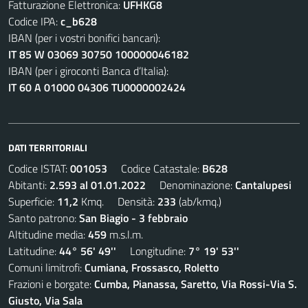
Fatturazione Elettronica:
UFHKG8
Codice IPA:
c_b628
IBAN (per i vostri bonifici bancari):
IT 85 W 03069 30750 100000046182
IBAN (per i giroconti Banca d’Italia):
IT 60 A 01000 04306 TU0000002424
DATI TERRITORIALI
Codice ISTAT:
001053
Codice Catastale:
B628
Abitanti:
2.593 al 01.01.2022
Denominazione:
Cantalupesi
Superficie:
11,2
Kmq. Densità:
233
(ab/kmq.)
Santo patrono:
San Biagio - 3 febbraio
Altitudine media:
459
m.s.l.m.
Latitudine:
44° 56' 49''
Longitudine:
7° 19' 53''
Comuni limitrofi:
Cumiana, Frossasco, Roletto
Frazioni e borgate:
Cumba, Pianassa, Saretto, Via Rossi-Via S.
Giusto, Via Sala