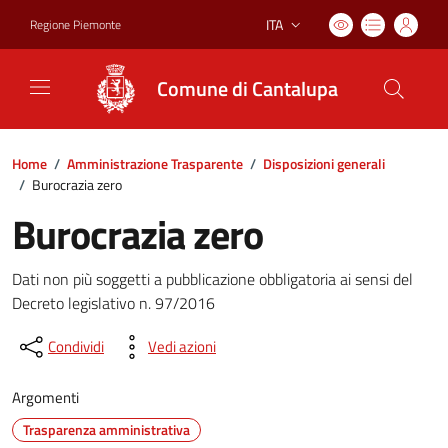
ITA
Regione Piemonte
Lingua attiva:
Comune di Cantalupa
Home
/
Amministrazione Trasparente
/
Disposizioni generali
/
Burocrazia zero
Burocrazia zero
Dati non più soggetti a pubblicazione obbligatoria ai sensi del
Decreto legislativo n. 97/2016
Condividi
Vedi azioni
Argomenti
Trasparenza amministrativa