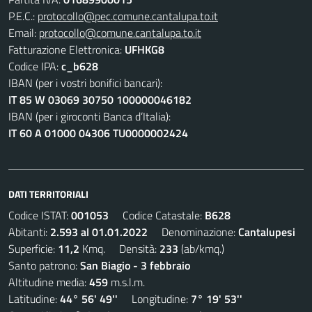
P.E.C.:
protocollo@pec.comune.cantalupa.to.it
Email:
protocollo@comune.cantalupa.to.it
Fatturazione Elettronica:
UFHKG8
Codice IPA:
c_b628
IBAN (per i vostri bonifici bancari):
IT 85 W 03069 30750 100000046182
IBAN (per i giroconti Banca d’Italia):
IT 60 A 01000 04306 TU0000002424
DATI TERRITORIALI
Codice ISTAT:
001053
Codice Catastale:
B628
Abitanti:
2.593 al 01.01.2022
Denominazione:
Cantalupesi
Superficie:
11,2
Kmq. Densità:
233
(ab/kmq.)
Santo patrono:
San Biagio - 3 febbraio
Altitudine media:
459
m.s.l.m.
Latitudine:
44° 56' 49''
Longitudine:
7° 19' 53''