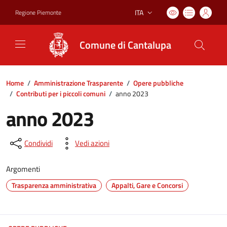
ITA
Regione Piemonte
Lingua attiva:
Comune di Cantalupa
Home
/
Amministrazione Trasparente
/
Opere pubbliche
/
Contributi per i piccoli comuni
/
anno 2023
anno 2023
Condividi
Vedi azioni
Argomenti
Trasparenza amministrativa
Appalti, Gare e Concorsi