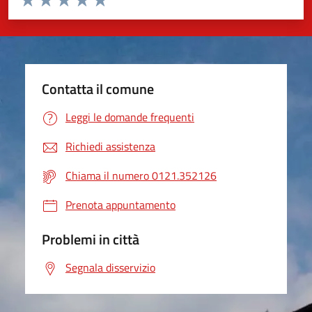
Valuta 1 stelle su 5
Valuta 2 stelle su 5
Valuta 3 stelle su 5
Valuta 4 stelle su 5
Valuta 5 stelle su 5
Contatta il comune
Leggi le domande frequenti
Richiedi assistenza
Chiama il numero 0121.352126
Prenota appuntamento
Problemi in città
Segnala disservizio