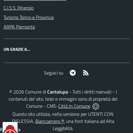
C.I.S.S. Pinerolo
Turismo Torino e Provincia
ARPA Piemonte
UN GRAZIE A...
Telegram
RSS
Seguici su
©
2026
Comune di
Cantalupa
- Tutti i diritti riservati - I
contenuti del sito, testi e immagini sono di proprietà del
Comune - CMS:
Città In Comune
Questo sito utilizza, nella versione per UTENTI CON
DISLESSIA,
Biancoenero ®
, una font italiana ad Alta
Leggibilità.
Reimposta