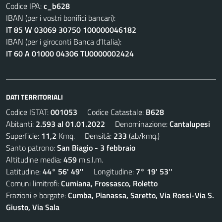
Codice IPA:
c_b628
IBAN (per i vostri bonifici bancari):
IT 85 W 03069 30750 100000046182
IBAN (per i giroconti Banca d’Italia):
IT 60 A 01000 04306 TU0000002424
DATI TERRITORIALI
Codice ISTAT:
001053
Codice Catastale:
B628
Abitanti:
2.593 al 01.01.2022
Denominazione:
Cantalupesi
Superficie:
11,2
Kmq. Densità:
233
(ab/kmq.)
Santo patrono:
San Biagio - 3 febbraio
Altitudine media:
459
m.s.l.m.
Latitudine:
44° 56' 49''
Longitudine:
7° 19' 53''
Comuni limitrofi:
Cumiana, Frossasco, Roletto
Frazioni e borgate:
Cumba, Pianassa, Saretto, Via Rossi-Via S.
Giusto, Via Sala