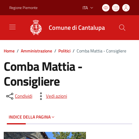
ITA
Regione Piemonte
Lingua attiva:
Comune di Cantalupa
Home
/
Amministrazione
/
Politici
/
Comba Mattia - Consigliere
Comba Mattia -
Consigliere
Condividi
Vedi azioni
INDICE DELLA PAGINA