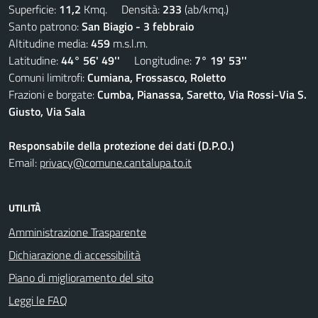
Superficie:
11,2
Kmq. Densità:
233
(ab/kmq.)
Santo patrono:
San Biagio - 3 febbraio
Altitudine media:
459
m.s.l.m.
Latitudine:
44° 56' 49''
Longitudine:
7° 19' 53''
Comuni limitrofi:
Cumiana, Frossasco, Roletto
Frazioni e borgate:
Cumba, Pianassa, Saretto, Via Rossi-Via S.
Giusto, Via Sala
Responsabile della protezione dei dati (D.P.O.)
Email:
privacy@comune.cantalupa.to.it
UTILITÀ
Amministrazione Trasparente
Dichiarazione di accessibilità
Piano di miglioramento del sito
Leggi le FAQ