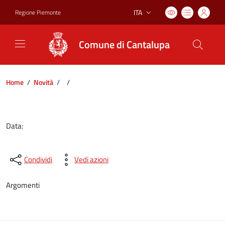
ITA
Regione Piemonte
Lingua attiva:
Comune di Cantalupa
Home
/
Novità
/
/
Dettagli del documento
Data:
Condividi
Vedi azioni
Argomenti