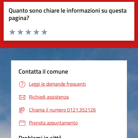
Quanto sono chiare le informazioni su questa
pagina?
Valuta da 1 a 5 stelle la pagina
Valuta 1 stelle su 5
Valuta 2 stelle su 5
Valuta 3 stelle su 5
Valuta 4 stelle su 5
Valuta 5 stelle su 5
Contatta il comune
Leggi le domande frequenti
Richiedi assistenza
Chiama il numero 0121.352126
Prenota appuntamento
Problemi in città