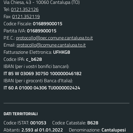
Via Chiesa, 43 - 10060 Cantalupa (TO)
Tel:
0121.352126
Fax:
0121.352119
Codice Fiscale:
01689900015
Partita IVA:
01689900015
P.E.C.:
protocollo@pec.comune.cantalupa.to.it
Email:
protocollo@comune.cantalupa.to.it
Fatturazione Elettronica:
UFHKG8
Codice IPA:
c_b628
IBAN (per i vostri bonifici bancari):
IT 85 W 03069 30750 100000046182
IBAN (per i giroconti Banca d’Italia):
IT 60 A 01000 04306 TU0000002424
DATI TERRITORIALI
Codice ISTAT:
001053
Codice Catastale:
B628
Abitanti:
2.593 al 01.01.2022
Denominazione:
Cantalupesi