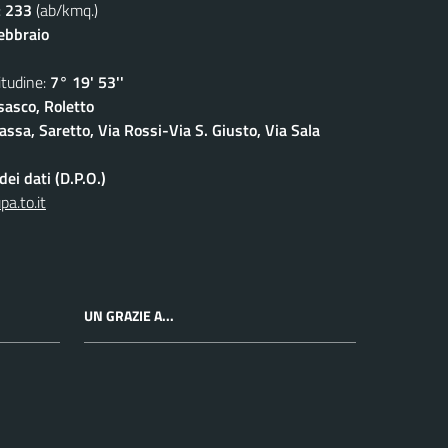
:
233
(ab/kmq.)
febbraio
udine:
7° 19' 53''
sasco, Roletto
ssa, Saretto, Via Rossi-Via S. Giusto, Via Sala
ei dati (D.P.O.)
a.to.it
UN GRAZIE A...