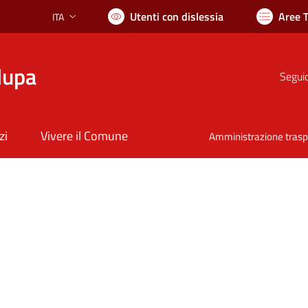
Utenti con dislessia
Aree 
ITA
Lingua attiva:
lupa
Seguic
zi
Vivere il Comune
Amministrazione tras
nto