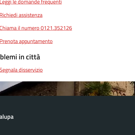
Leggi le domande frequenti
Richiedi assistenza
Chiama il numero 0121.352126
Prenota appuntamento
blemi in città
Segnala disservizio
alupa