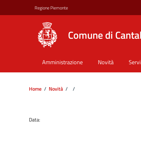
Regione Piemonte
Comune di Canta
Amministrazione
Novità
Servi
Home
/
Novità
/
/
Dettagli del docume
Data: