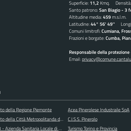
Superficie:
11,2
Kmq. Densità
Santo patrono:
San Biagio - 3 
Altitudine media:
459
m.s.l.m.
Latitudine:
44° 56' 49''
Longit
Comuni limitrofi:
Cumiana, Fros
Frazioni e borgate:
Cumba, Piana
Responsabile della protezione d
Email:
privacy@comune.cantalup
I
 sito della Regione Piemonte
Acea Pinerolese Industraile SpA
 sito della Città Metropolitanda di Torino
C.I.S.S. Pinerolo
 - Azienda Sanitaria Locale di Collegno e Pinerolo
Turismo Torino e Provincia