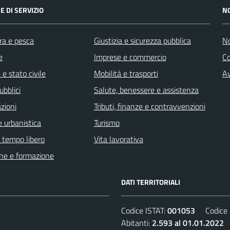
E DI SERVIZIO
N
ra e pesca
Giustizia e sicurezza pubblica
No
e
Imprese e commercio
C
e stato civile
Mobilità e trasporti
Av
ubblici
Salute, benessere e assistenza
zioni
Tributi, finanze e contravvenzioni
 urbanistica
Turismo
e tempo libero
Vita lavorativa
ne e formazione
DATI TERRITORIALI
Codice ISTAT:
001053
Codice C
Abitanti:
2.593 al 01.01.2022
D