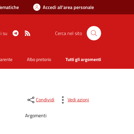
Tematiche
Accedi all'area personale
Telegram
RSS
i su
Cerca nel sito
parente
Albo pretorio
Tutti gli argomenti
Condividi
Vedi azioni
Argomenti