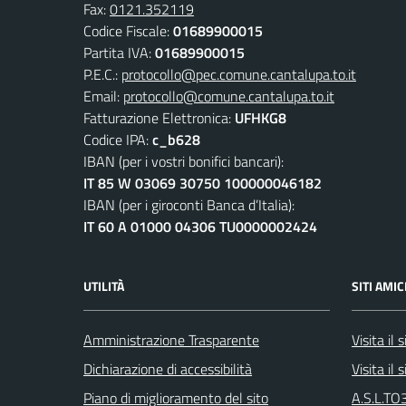
Fax:
0121.352119
Codice Fiscale:
01689900015
Partita IVA:
01689900015
P.E.C.:
protocollo@pec.comune.cantalupa.to.it
Email:
protocollo@comune.cantalupa.to.it
Fatturazione Elettronica:
UFHKG8
Codice IPA:
c_b628
IBAN (per i vostri bonifici bancari):
IT 85 W 03069 30750 100000046182
IBAN (per i giroconti Banca d’Italia):
IT 60 A 01000 04306 TU0000002424
UTILITÀ
SITI AMIC
Amministrazione Trasparente
Visita il
Dichiarazione di accessibilità
Visita il
Piano di miglioramento del sito
A.S.L.TO3