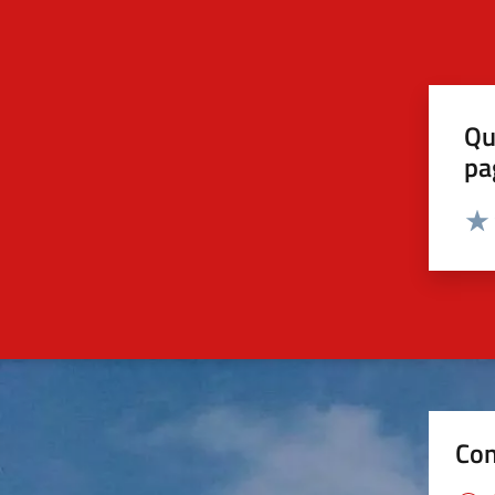
Qu
pa
Valut
Valu
Con