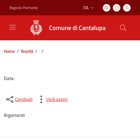
ITA
Regione Piemonte
Lingua attiva:
Comune di Cantalupa
Home
/
Novità
/
/
Dettagli del documento
Data:
Condividi
Vedi azioni
Argomenti