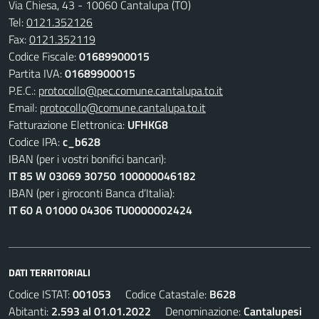
Via Chiesa, 43 - 10060 Cantalupa (TO)
Tel:
0121.352126
Fax:
0121.352119
Codice Fiscale:
01689900015
Partita IVA:
01689900015
P.E.C.:
protocollo@pec.comune.cantalupa.to.it
Email:
protocollo@comune.cantalupa.to.it
Fatturazione Elettronica:
UFHKG8
Codice IPA:
c_b628
IBAN (per i vostri bonifici bancari):
IT 85 W 03069 30750 100000046182
IBAN (per i giroconti Banca d’Italia):
IT 60 A 01000 04306 TU0000002424
DATI TERRITORIALI
Codice ISTAT:
001053
Codice Catastale:
B628
Abitanti:
2.593 al 01.01.2022
Denominazione:
Cantalupesi