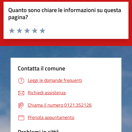
Quanto sono chiare le informazioni su questa
pagina?
Valuta da 1 a 5 stelle la pagina
Valuta 1 stelle su 5
Valuta 2 stelle su 5
Valuta 3 stelle su 5
Valuta 4 stelle su 5
Valuta 5 stelle su 5
Contatta il comune
Leggi le domande frequenti
Richiedi assistenza
Chiama il numero 0121.352126
Prenota appuntamento
Problemi in città