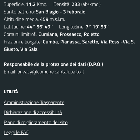
Superficie:
11,2
Kmq. Densità:
233
(ab/kmq.)
Santo patrono:
San Biagio - 3 febbraio
Altitudine media:
459
m.s.l.m.
Latitudine:
44° 56' 49''
Longitudine:
7° 19' 53''
Comuni limitrofi:
Cumiana, Frossasco, Roletto
Frazioni e borgate:
Cumba, Pianassa, Saretto, Via Rossi-Via S.
Giusto, Via Sala
Responsabile della protezione dei dati (D.P.O.)
Email:
privacy@comune.cantalupa.to.it
UTILITÀ
Amministrazione Trasparente
Dichiarazione di accessibilità
Piano di miglioramento del sito
Leggi le FAQ