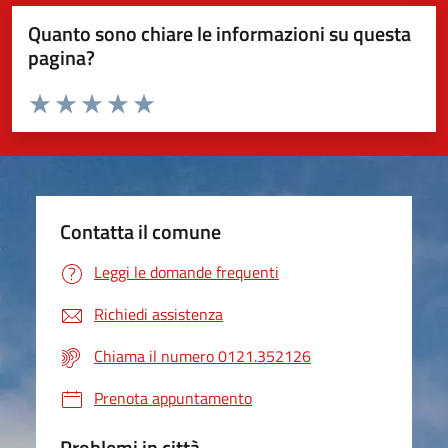
Quanto sono chiare le informazioni su questa
pagina?
Valuta da 1 a 5 stelle la pagina
Valuta 1 stelle su 5
Valuta 2 stelle su 5
Valuta 3 stelle su 5
Valuta 4 stelle su 5
Valuta 5 stelle su 5
Contatta il comune
Leggi le domande frequenti
Richiedi assistenza
Chiama il numero 0121.352126
Prenota appuntamento
Problemi in città