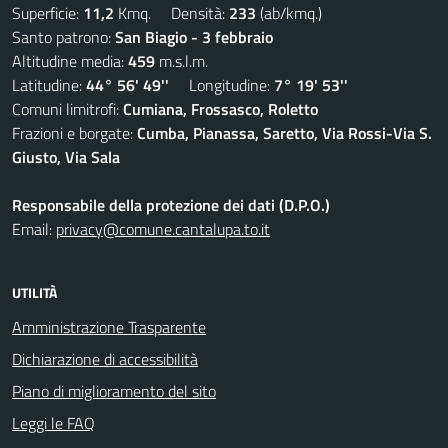
Superficie:
11,2
Kmq. Densità:
233
(ab/kmq.)
Santo patrono:
San Biagio - 3 febbraio
Altitudine media:
459
m.s.l.m.
Latitudine:
44° 56' 49''
Longitudine:
7° 19' 53''
Comuni limitrofi:
Cumiana, Frossasco, Roletto
Frazioni e borgate:
Cumba, Pianassa, Saretto, Via Rossi-Via S.
Giusto, Via Sala
Responsabile della protezione dei dati (D.P.O.)
Email:
privacy@comune.cantalupa.to.it
UTILITÀ
Amministrazione Trasparente
Dichiarazione di accessibilità
Piano di miglioramento del sito
Leggi le FAQ