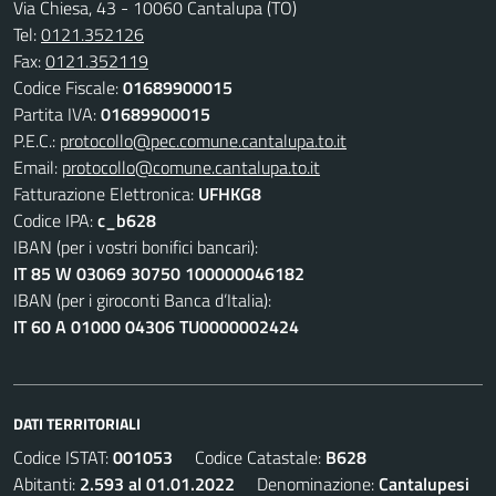
Via Chiesa, 43 - 10060 Cantalupa (TO)
Tel:
0121.352126
Fax:
0121.352119
Codice Fiscale:
01689900015
Partita IVA:
01689900015
P.E.C.:
protocollo@pec.comune.cantalupa.to.it
Email:
protocollo@comune.cantalupa.to.it
Fatturazione Elettronica:
UFHKG8
Codice IPA:
c_b628
IBAN (per i vostri bonifici bancari):
IT 85 W 03069 30750 100000046182
IBAN (per i giroconti Banca d’Italia):
IT 60 A 01000 04306 TU0000002424
DATI TERRITORIALI
Codice ISTAT:
001053
Codice Catastale:
B628
Abitanti:
2.593 al 01.01.2022
Denominazione:
Cantalupesi