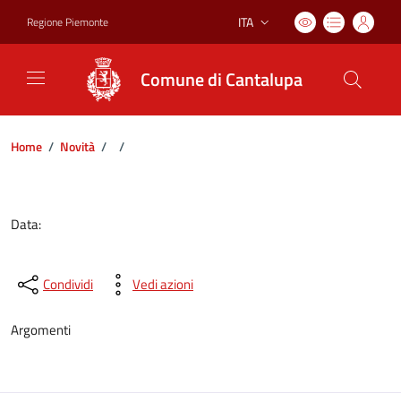
ITA
Regione Piemonte
Lingua attiva:
Comune di Cantalupa
Home
/
Novità
/
/
Dettagli del documento
Data:
Condividi
Vedi azioni
Argomenti