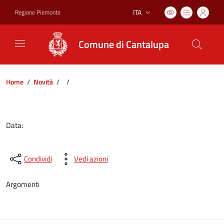
ITA
Regione Piemonte
Lingua attiva:
Comune di Cantalupa
Home
/
Novità
/
/
Dettagli del documento
Data:
Condividi
Vedi azioni
Argomenti