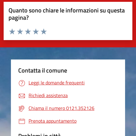
Quanto sono chiare le informazioni su questa
pagina?
Valuta da 1 a 5 stelle la pagina
Valuta 1 stelle su 5
Valuta 2 stelle su 5
Valuta 3 stelle su 5
Valuta 4 stelle su 5
Valuta 5 stelle su 5
Contatta il comune
Leggi le domande frequenti
Richiedi assistenza
Chiama il numero 0121.352126
Prenota appuntamento
Problemi in città