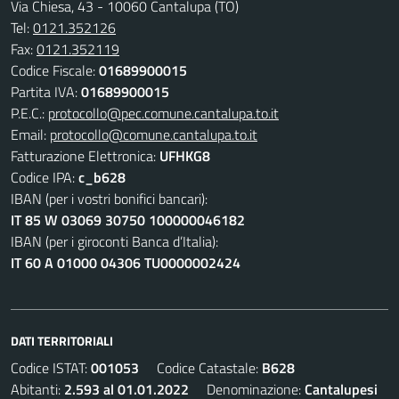
Via Chiesa, 43 - 10060 Cantalupa (TO)
Tel:
0121.352126
Fax:
0121.352119
Codice Fiscale:
01689900015
Partita IVA:
01689900015
P.E.C.:
protocollo@pec.comune.cantalupa.to.it
Email:
protocollo@comune.cantalupa.to.it
Fatturazione Elettronica:
UFHKG8
Codice IPA:
c_b628
IBAN (per i vostri bonifici bancari):
IT 85 W 03069 30750 100000046182
IBAN (per i giroconti Banca d’Italia):
IT 60 A 01000 04306 TU0000002424
DATI TERRITORIALI
Codice ISTAT:
001053
Codice Catastale:
B628
Abitanti:
2.593 al 01.01.2022
Denominazione:
Cantalupesi