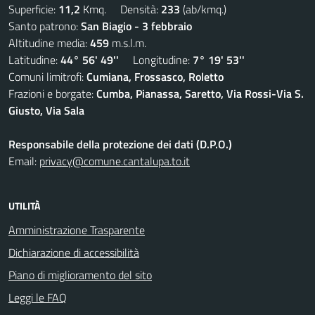
Superficie:
11,2
Kmq. Densità:
233
(ab/kmq.)
Santo patrono:
San Biagio - 3 febbraio
Altitudine media:
459
m.s.l.m.
Latitudine:
44° 56' 49''
Longitudine:
7° 19' 53''
Comuni limitrofi:
Cumiana, Frossasco, Roletto
Frazioni e borgate:
Cumba, Pianassa, Saretto, Via Rossi-Via S.
Giusto, Via Sala
Responsabile della protezione dei dati (D.P.O.)
Email:
privacy@comune.cantalupa.to.it
UTILITÀ
Amministrazione Trasparente
Dichiarazione di accessibilità
Piano di miglioramento del sito
Leggi le FAQ