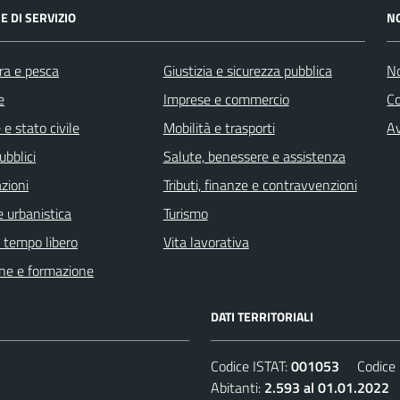
E DI SERVIZIO
N
ra e pesca
Giustizia e sicurezza pubblica
No
e
Imprese e commercio
C
e stato civile
Mobilità e trasporti
Av
ubblici
Salute, benessere e assistenza
zioni
Tributi, finanze e contravvenzioni
 urbanistica
Turismo
e tempo libero
Vita lavorativa
ne e formazione
DATI TERRITORIALI
Codice ISTAT:
001053
Codice C
Abitanti:
2.593 al 01.01.2022
D