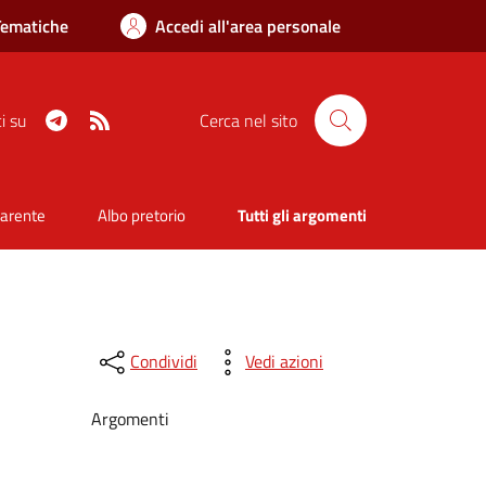
Tematiche
Accedi all'area personale
Telegram
RSS
i su
Cerca nel sito
parente
Albo pretorio
Tutti gli argomenti
Condividi
Vedi azioni
Argomenti