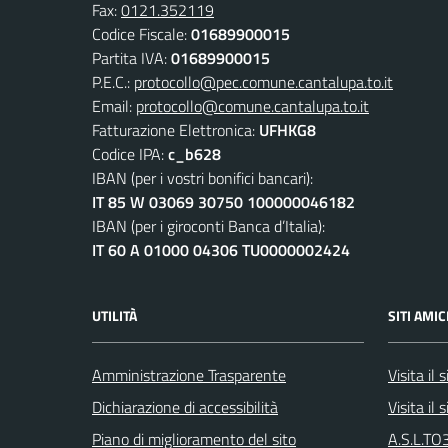
Fax:
0121.352119
Codice Fiscale:
01689900015
Partita IVA:
01689900015
P.E.C.:
protocollo@pec.comune.cantalupa.to.it
Email:
protocollo@comune.cantalupa.to.it
Fatturazione Elettronica:
UFHKG8
Codice IPA:
c_b628
IBAN (per i vostri bonifici bancari):
IT 85 W 03069 30750 100000046182
IBAN (per i giroconti Banca d’Italia):
IT 60 A 01000 04306 TU0000002424
UTILITÀ
SITI AMIC
Amministrazione Trasparente
Visita il
Dichiarazione di accessibilità
Visita il
Piano di miglioramento del sito
A.S.L.TO3