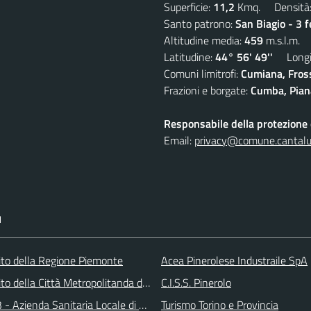
Superficie:
11,2
Kmq. Densità
Santo patrono:
San Biagio - 3 
Altitudine media:
459
m.s.l.m.
Latitudine:
44° 56' 49''
Longit
Comuni limitrofi:
Cumiana, Fros
Frazioni e borgate:
Cumba, Piana
Responsabile della protezione d
Email:
privacy@comune.cantalup
I
 sito della Regione Piemonte
Acea Pinerolese Industraile SpA
 sito della Città Metropolitanda di Torino
C.I.S.S. Pinerolo
 - Azienda Sanitaria Locale di Collegno e Pinerolo
Turismo Torino e Provincia