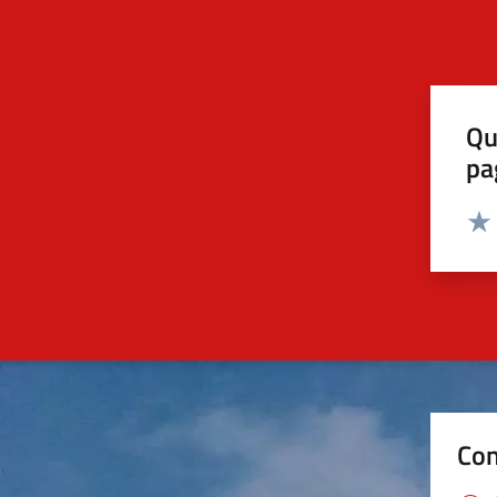
Qu
pa
Valut
Valu
Con