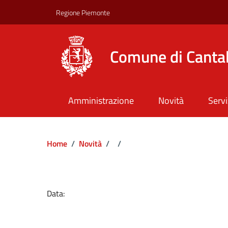
Regione Piemonte
Comune di Canta
Amministrazione
Novità
Servi
Home
/
Novità
/
/
Dettagli del docume
Data: