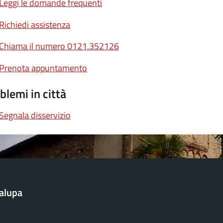
Leggi le domande frequenti
Richiedi assistenza
Chiama il numero 0121.352126
Prenota appuntamento
blemi in città
Segnala disservizio
alupa