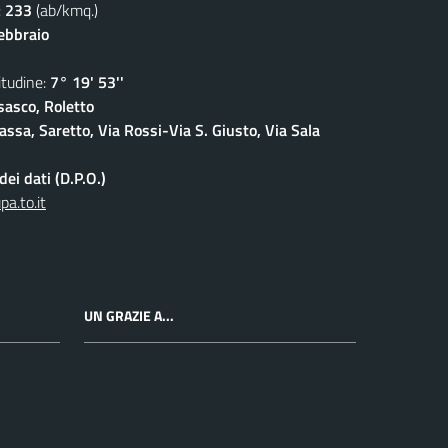
:
233
(ab/kmq.)
febbraio
udine:
7° 19' 53''
sasco, Roletto
ssa, Saretto, Via Rossi-Via S. Giusto, Via Sala
ei dati (D.P.O.)
a.to.it
UN GRAZIE A...