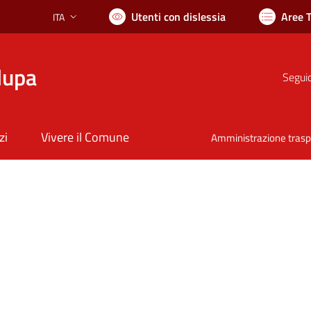
Utenti con dislessia
Aree 
ITA
Lingua attiva:
lupa
Seguic
zi
Vivere il Comune
Amministrazione tras
nto