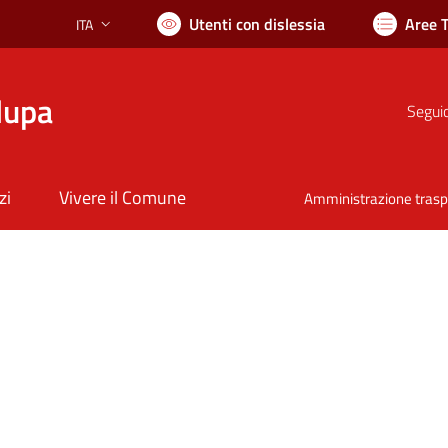
Utenti con dislessia
Aree 
ITA
Lingua attiva:
lupa
Seguic
zi
Vivere il Comune
Amministrazione tras
nto