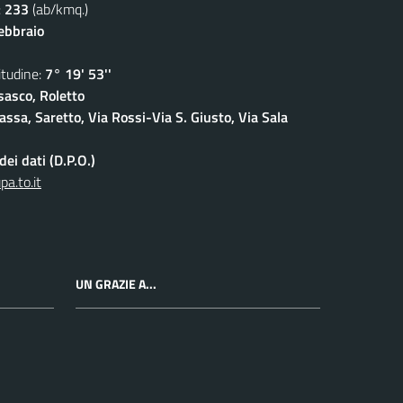
:
233
(ab/kmq.)
febbraio
udine:
7° 19' 53''
sasco, Roletto
ssa, Saretto, Via Rossi-Via S. Giusto, Via Sala
ei dati (D.P.O.)
a.to.it
UN GRAZIE A...