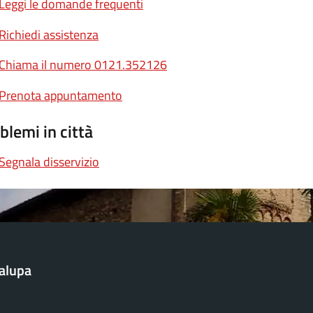
Leggi le domande frequenti
Richiedi assistenza
Chiama il numero 0121.352126
Prenota appuntamento
blemi in città
Segnala disservizio
alupa