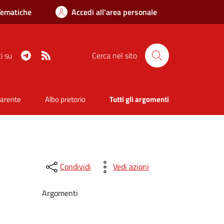
Tematiche
Accedi all'area personale
Telegram
RSS
i su
Cerca nel sito
parente
Albo pretorio
Tutti gli argomenti
Condividi
Vedi azioni
Argomenti