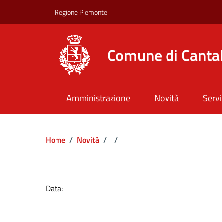
Regione Piemonte
Comune di Canta
Amministrazione
Novità
Servi
Home
/
Novità
/
/
Dettagli del docume
Data: