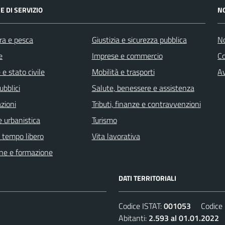
E DI SERVIZIO
N
ra e pesca
Giustizia e sicurezza pubblica
No
e
Imprese e commercio
C
e stato civile
Mobilità e trasporti
Av
ubblici
Salute, benessere e assistenza
zioni
Tributi, finanze e contravvenzioni
 urbanistica
Turismo
e tempo libero
Vita lavorativa
ne e formazione
DATI TERRITORIALI
Codice ISTAT:
001053
Codice C
Abitanti:
2.593 al 01.01.2022
D