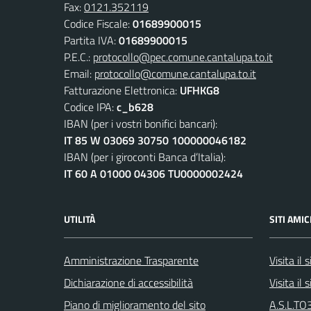
Fax:
0121.352119
Codice Fiscale:
01689900015
Partita IVA:
01689900015
P.E.C.:
protocollo@pec.comune.cantalupa.to.it
Email:
protocollo@comune.cantalupa.to.it
Fatturazione Elettronica:
UFHKG8
Codice IPA:
c_b628
IBAN (per i vostri bonifici bancari):
IT 85 W 03069 30750 100000046182
IBAN (per i giroconti Banca d’Italia):
IT 60 A 01000 04306 TU0000002424
UTILITÀ
SITI AMIC
Amministrazione Trasparente
Visita il
Dichiarazione di accessibilità
Visita il
Piano di miglioramento del sito
A.S.L.TO3