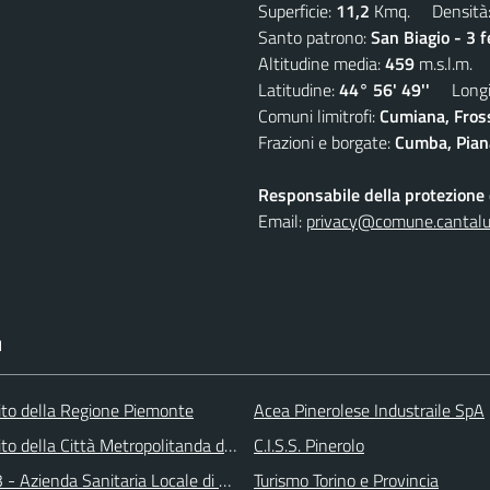
Superficie:
11,2
Kmq. Densità
Santo patrono:
San Biagio - 3 
Altitudine media:
459
m.s.l.m.
Latitudine:
44° 56' 49''
Longit
Comuni limitrofi:
Cumiana, Fros
Frazioni e borgate:
Cumba, Piana
Responsabile della protezione d
Email:
privacy@comune.cantalup
I
 sito della Regione Piemonte
Acea Pinerolese Industraile SpA
 sito della Città Metropolitanda di Torino
C.I.S.S. Pinerolo
 - Azienda Sanitaria Locale di Collegno e Pinerolo
Turismo Torino e Provincia