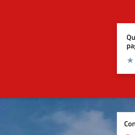
Qu
pa
Valut
Valu
Con