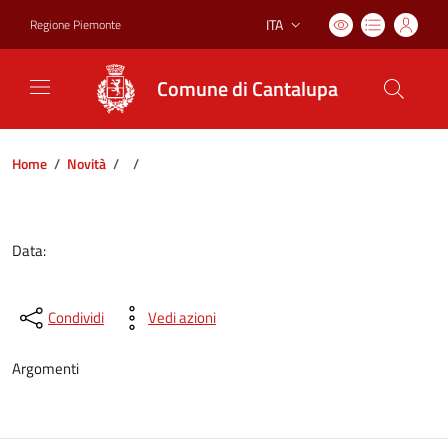
ITA
Regione Piemonte
Lingua attiva:
Comune di Cantalupa
Home
/
Novità
/
/
Dettagli del documento
Data:
Condividi
Vedi azioni
Argomenti