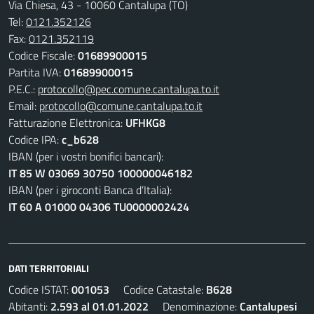
Via Chiesa, 43 - 10060 Cantalupa (TO)
Tel:
0121.352126
Fax:
0121.352119
Codice Fiscale:
01689900015
Partita IVA:
01689900015
P.E.C.:
protocollo@pec.comune.cantalupa.to.it
Email:
protocollo@comune.cantalupa.to.it
Fatturazione Elettronica:
UFHKG8
Codice IPA:
c_b628
IBAN (per i vostri bonifici bancari):
IT 85 W 03069 30750 100000046182
IBAN (per i giroconti Banca d’Italia):
IT 60 A 01000 04306 TU0000002424
DATI TERRITORIALI
Codice ISTAT:
001053
Codice Catastale:
B628
Abitanti:
2.593 al 01.01.2022
Denominazione:
Cantalupesi