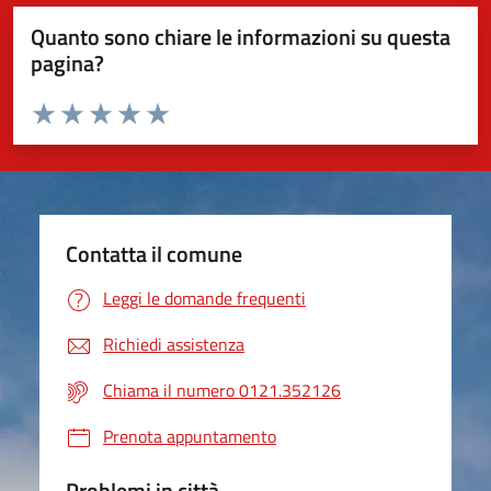
Quanto sono chiare le informazioni su questa
pagina?
Valuta da 1 a 5 stelle la pagina
Valuta 1 stelle su 5
Valuta 2 stelle su 5
Valuta 3 stelle su 5
Valuta 4 stelle su 5
Valuta 5 stelle su 5
Contatta il comune
Leggi le domande frequenti
Richiedi assistenza
Chiama il numero 0121.352126
Prenota appuntamento
Problemi in città