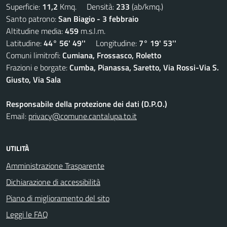
Superficie:
11,2
Kmq. Densità:
233
(ab/kmq.)
Santo patrono:
San Biagio - 3 febbraio
Altitudine media:
459
m.s.l.m.
Latitudine:
44° 56' 49''
Longitudine:
7° 19' 53''
Comuni limitrofi:
Cumiana, Frossasco, Roletto
Frazioni e borgate:
Cumba, Pianassa, Saretto, Via Rossi-Via S.
Giusto, Via Sala
Responsabile della protezione dei dati (D.P.O.)
Email:
privacy@comune.cantalupa.to.it
UTILITÀ
Amministrazione Trasparente
Dichiarazione di accessibilità
Piano di miglioramento del sito
Leggi le FAQ