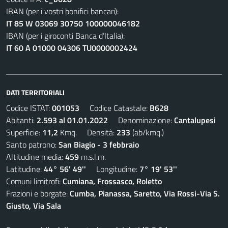
IBAN (per i vostri bonifici bancari):
IT 85 W 03069 30750 100000046182
IBAN (per i giroconti Banca d’Italia):
IT 60 A 01000 04306 TU0000002424
DATI TERRITORIALI
Codice ISTAT:
001053
Codice Catastale:
B628
Abitanti:
2.593 al 01.01.2022
Denominazione:
Cantalupesi
Superficie:
11,2
Kmq. Densità:
233
(ab/kmq.)
Santo patrono:
San Biagio - 3 febbraio
Altitudine media:
459
m.s.l.m.
Latitudine:
44° 56' 49''
Longitudine:
7° 19' 53''
Comuni limitrofi:
Cumiana, Frossasco, Roletto
Frazioni e borgate:
Cumba, Pianassa, Saretto, Via Rossi-Via S.
Giusto, Via Sala