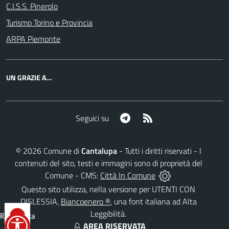
C.I.S.S. Pinerolo
Turismo Torino e Provincia
ARPA Piemonte
UN GRAZIE A...
Telegram
RSS
Seguici su
©
2026
Comune di
Cantalupa
- Tutti i diritti riservati - I
contenuti del sito, testi e immagini sono di proprietà del
Comune - CMS:
Città In Comune
Questo sito utilizza, nella versione per UTENTI CON
DISLESSIA,
Biancoenero ®
, una font italiana ad Alta
Leggibilità.
Reimposta
AREA RISERVATA
tutto