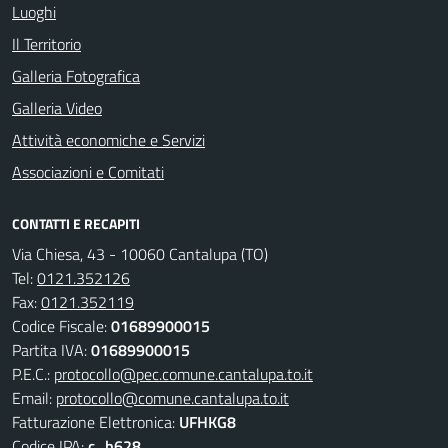
Luoghi
Il Territorio
Galleria Fotografica
Galleria Video
Attività economiche e Servizi
Associazioni e Comitati
CONTATTI E RECAPITI
Via Chiesa, 43 - 10060 Cantalupa (TO)
Tel:
0121.352126
Fax:
0121.352119
Codice Fiscale:
01689900015
Partita IVA:
01689900015
P.E.C.:
protocollo@pec.comune.cantalupa.to.it
Email:
protocollo@comune.cantalupa.to.it
Fatturazione Elettronica:
UFHKG8
Codice IPA:
c_b628