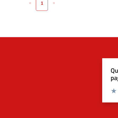
«
»
1
Qu
pa
Valut
Valu