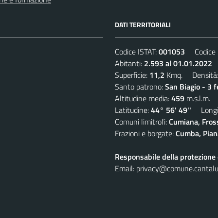
DATI TERRITORIALI
Codice ISTAT:
001053
Codice C
Abitanti:
2.593 al 01.01.2022
D
Superficie:
11,2
Kmq. Densità
Santo patrono:
San Biagio - 3 
Altitudine media:
459
m.s.l.m.
Latitudine:
44° 56' 49''
Longit
Comuni limitrofi:
Cumiana, Fros
Frazioni e borgate:
Cumba, Piana
Responsabile della protezione d
Email:
privacy@comune.cantalup