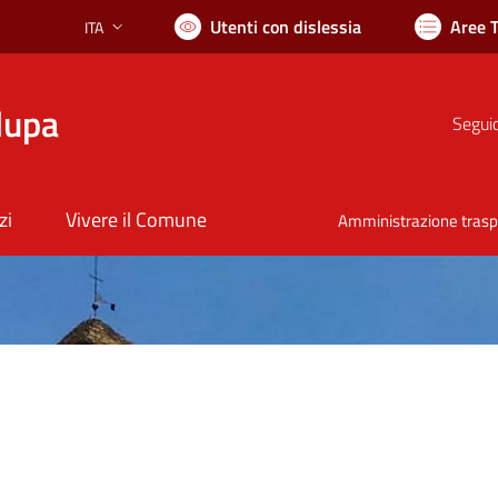
Utenti con dislessia
Aree 
ITA
Lingua attiva:
lupa
Seguic
zi
Vivere il Comune
Amministrazione tras