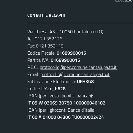
CONTATTI E RECAPITI
Via Chiesa, 43 - 10060 Cantalupa (TO)
Tel:
0121.352126
Fax:
0121.352119
Codice Fiscale:
01689900015
Partita IVA:
01689900015
P.E.C.:
protocollo@pec.comune.cantalupa.to.it
Email:
protocollo@comune.cantalupa.to.it
Fatturazione Elettronica:
UFHKG8
Codice IPA:
c_b628
IBAN (per i vostri bonifici bancari):
IT 85 W 03069 30750 100000046182
IBAN (per i giroconti Banca d’Italia):
IT 60 A 01000 04306 TU0000002424