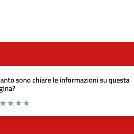
anto sono chiare le informazioni su questa
gina?
a da 1 a 5 stelle la pagina
ta 1 stelle su 5
Valuta 2 stelle su 5
Valuta 3 stelle su 5
Valuta 4 stelle su 5
Valuta 5 stelle su 5