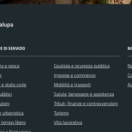
alupa
E DI SERVIZIO
N
ra e pesca
Giustizia e sicurezza pubblica
No
e
Imprese e commercio
C
e stato civile
Mobilità e trasporti
Av
ubblici
Salute, benessere e assistenza
zioni
Tributi, finanze e contravvenzioni
 urbanistica
Turismo
e tempo libero
Vita lavorativa
ne e formazione