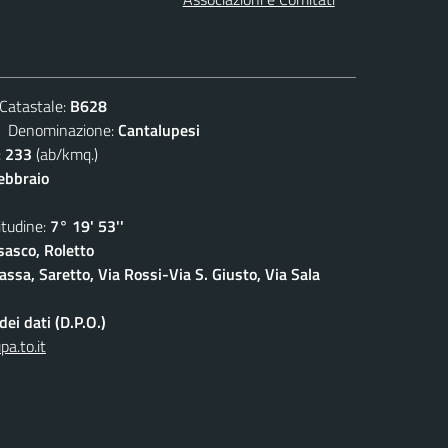
atastale:
B628
enominazione:
Cantalupesi
:
233
(ab/kmq.)
febbraio
udine:
7° 19' 53''
sasco, Roletto
ssa, Saretto, Via Rossi-Via S. Giusto, Via Sala
ei dati (D.P.O.)
a.to.it