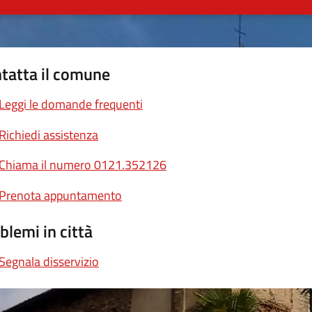
tatta il comune
Leggi le domande frequenti
Richiedi assistenza
Chiama il numero 0121.352126
Prenota appuntamento
blemi in città
Segnala disservizio