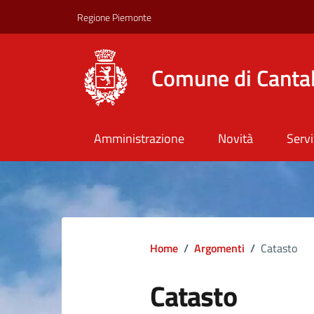
Regione Piemonte
Comune di Canta
Amministrazione
Novità
Servi
Home
/
Argomenti
/
Catasto
Catasto