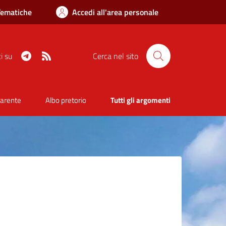
Tematiche
Accedi all'area personale
Telegram
RSS
i su
Cerca nel sito
parente
Albo pretorio
Tutti gli argomenti